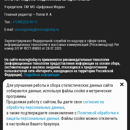
Учредители: ГАУ МО «Цифровые Медиа»

Главный редактор — Попов И. А.

Тел.: 
+7(495)223-35-11
E-mail: 
mosregtoday@mosregtoday.ru
Зарегистрировано Федеральной службой по надзору в сфере связи, 
информационных технологий и массовых коммуникаций (Роскомнадзор) Рег. 
номер ЭЛ № ФС77-89830 от 28.07.2025

На сайте mosregtoday.ru применяются рекомендательные технологии 
(информационные технологии предоставления информации на основе сбора, 
систематизации и анализа сведений, относящихся к предпочтениям 
пользователей сети «Интернет», находящихся на территории Российской 
Федерации).
 Подробная информация
© 2026 ПРАВА НА ВСЕ МАТЕРИАЛЫ САЙТА ПРИНАДЛЕЖАТ ГАУ МО "ЦИФРОВЫЕ 
Для улучшения работы и сбора статистических данных сайта
МЕДИА" (ОГРН: 1255000059467).
собираются данные, используя файлы cookie и метрические
программы.
Продолжая работу с сайтом, Вы даете свое
согласие на
ПОЛИТИКА ОБРАБОТКИ И ЗАЩИТЫ ПЕРСОНАЛЬНЫХ ДАННЫХ
обработку персональных данных
,
НОВОСТИ
а также подтверждаете ознакомление с
Политикой обработки и
ГАЗЕТЫ
защиты персональных данных
. Файлы cookie можно отключить
РЕКЛАМОДАТЕЛЯМ
в настройках Вашего браузера.
КОНТАКТНАЯ ИНФОРМАЦИЯ