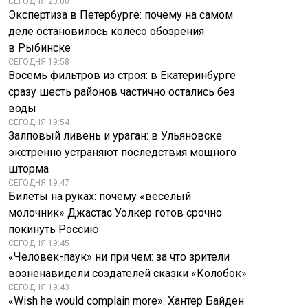
СЕГОДНЯ 20:00
Экспертиза в Петербурге: почему на самом
деле остановилось колесо обозрения
в Рыбинске
СЕГОДНЯ 19:58
Восемь фильтров из строя: в Екатеринбурге
сразу шесть районов частично остались без
воды
СЕГОДНЯ 19:54
Залповый ливень и ураган: в Ульяновске
экстренно устраняют последствия мощного
шторма
СЕГОДНЯ 19:47
Билеты на руках: почему «веселый
молочник» Джастас Уолкер готов срочно
покинуть Россию
СЕГОДНЯ 19:45
«Человек-паук» ни при чем: за что зрители
возненавидели создателей сказки «Колобок»
СЕГОДНЯ 19:43
«Wish he would complain more»: Хантер Байден