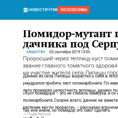
НОВОСТИ
ЧТИВО
ЭКСКЛЮЗИВЫ
Помидор-мутант 
дачника под Сер
02 сентября 2019 13:05
ОБЩЕСТВО
Проросший через теплицу куст пом
звание главного томатного здоровя
на участке жителя села Липицы горо
Дачник из села Липицы вырастил у себя в тепл
умудрился пробить лист поликарбоната. По и
лето проверял целостность теплицы, однако по
«Куст помидора – это не стебель бамбука, и он
поликарбоната. Скорее всего, дачник не замети
растение могло прорасти», – рассказал агроно
Так или иначе, но помидор это смог сделать.
Поделиться