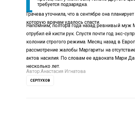
требуется подзарядка.
Грачева уточнила, что в сентябре она планиру
которую врачам удалось спасти.
Напомним, полтора года назад ревнивый муж М
отрубил ей кисти рук
. Спустя почти год экс-суп
колонии строгого режима
. Месяц назад в Евр
рассмотрение жалобы
Маргариты на отсутстви
актов насилия. По словам ее адвоката Мари Д
несколько лет.
Автор:
Анастасия Игнатова
СЕРПУХОВ