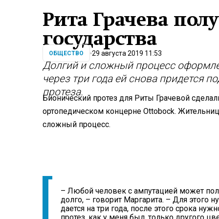
Рита Грачева полу
государства
29 августа 2019 11:53
ОБЩЕСТВО
Долгий и сложный процесс оформлен
через три года ей снова придется п
протеза.
Бионический протез для Риты Грачевой сдела
ортопедическом концерне Ottobock. Жительница
сложный процесс.
– Любой человек с ампутацией может полу
долго, – говорит Маргарита. – Для этого 
дается на три года, после этого срока нуж
протез, как у меня был, только другого цв