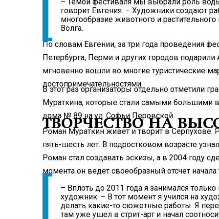
– Темой фестиваля мы выбрали роль воды
говорит Евгения. – Художники создают р
многообразие животного и растительного 
Волга.
По словам Евгении, за три года проведения фе
Петербурга, Перми и других городов подарили 
мгновенно вошли во многие туристические ма
достопримечательностями.
В этот раз организаторы отдельно отметили г
Мураткина, которые стали самыми большими в 
дома № 89 на ул. Софьи Перовской.
ТВОРЧЕСТВО НА ВЫС
Роман Мураткин живет и творит в Серпухове. Р
пять-шесть лет. В подростковом возрасте узна
Роман стал создавать эскизы, а в 2004 году сд
момента он ведет своеобразный отсчет начала 
– Вплоть до 2011 года я занимался только 
художник. – В тот момент я учился на ху
делать какие-то сюжетные работы. Я пере
там уже ушел в стрит-арт и начал соотнос