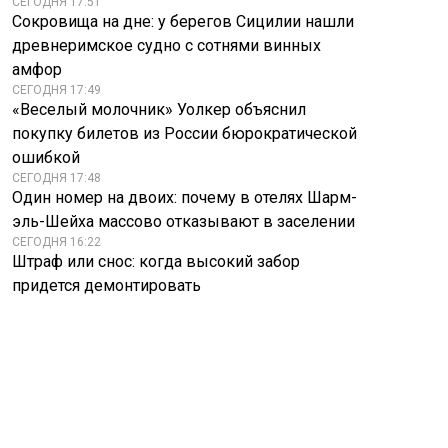
СЕГОДНЯ 17:51
Сокровища на дне: у берегов Сицилии нашли
древнеримское судно с сотнями винных
амфор
СЕГОДНЯ 17:49
«Веселый молочник» Уолкер объяснил
покупку билетов из России бюрократической
ошибкой
СЕГОДНЯ 17:48
Один номер на двоих: почему в отелях Шарм-
эль-Шейха массово отказывают в заселении
СЕГОДНЯ 16:22
Штраф или снос: когда высокий забор
придется демонтировать