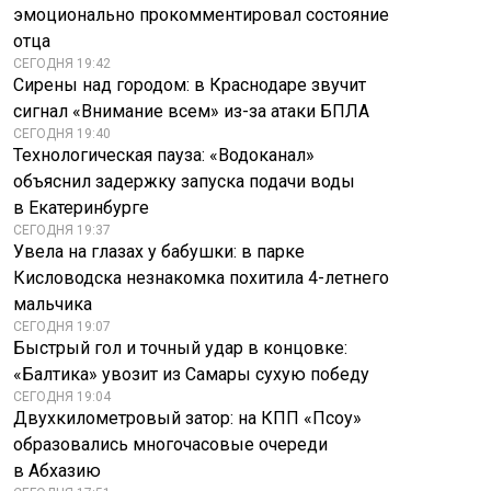
эмоционально прокомментировал состояние
отца
СЕГОДНЯ 19:42
Сирены над городом: в Краснодаре звучит
сигнал «Внимание всем» из-за атаки БПЛА
СЕГОДНЯ 19:40
Технологическая пауза: «Водоканал»
объяснил задержку запуска подачи воды
в Екатеринбурге
СЕГОДНЯ 19:37
Увела на глазах у бабушки: в парке
Кисловодска незнакомка похитила 4-летнего
мальчика
СЕГОДНЯ 19:07
Быстрый гол и точный удар в концовке:
«Балтика» увозит из Самары сухую победу
СЕГОДНЯ 19:04
Двухкилометровый затор: на КПП «Псоу»
образовались многочасовые очереди
в Абхазию