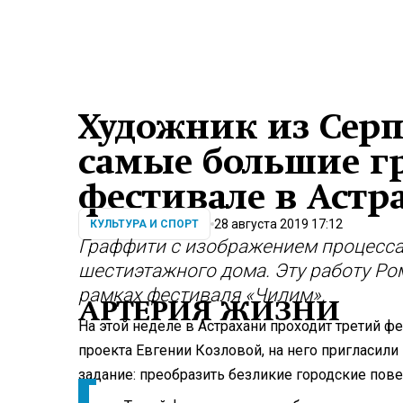
Художник из Серп
самые большие г
фестивале в Астр
28 августа 2019 17:12
КУЛЬТУРА И СПОРТ
Граффити с изображением процесса
шестиэтажного дома. Эту работу Ро
рамках фестиваля «Чилим».
АРТЕРИЯ ЖИЗНИ
На этой неделе в Астрахани проходит третий ф
проекта Евгении Козловой, на него пригласил
задание: преобразить безликие городские пове