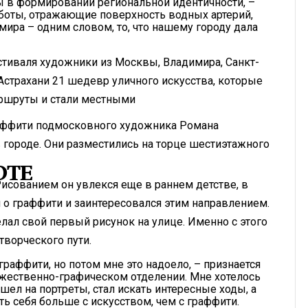
 в формировании региональной идентичности, –
аботы, отражающие поверхность водных артерий,
мира – одним словом, то, что нашему городу дала
стиваля художники из Москвы, Владимира, Санкт-
Астрахани 21 шедевр уличного искусства, которые
ршруты и стали местными
раффити подмосковного художника Романа
городе. Они разместились на торце шестиэтажного
ОТЕ
исованием он увлекся еще в раннем детстве, в
л о граффити и заинтересовался этим направлением.
елал свой первый рисунок на улице. Именно с этого
творческого пути.
граффити, но потом мне это надоело, – признается
дожественно-графическом отделении. Мне хотелось
шел на портреты, стал искать интересные ходы, а
ить себя больше с искусством, чем с граффити.