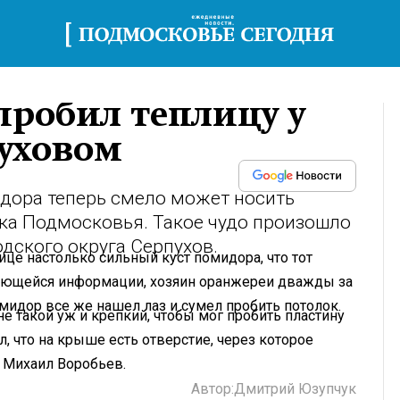
пробил теплицу у
пуховом
идора теперь смело может носить
ка Подмосковья. Такое чудо произошло
дского округа Серпухов.
ице настолько сильный куст помидора, что тот
меющейся информации, хозяин оранжереи дважды за
мидор все же нашел лаз и сумел пробить потолок.
 не такой уж и крепкий, чтобы мог пробить пластину
л, что на крыше есть отверстие, через которое
м Михаил Воробьев.
Автор:
Дмитрий Юзупчук