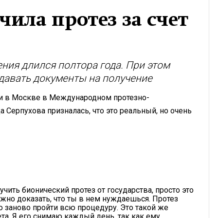
чила протез за счет
ия длился полтора года. При этом
одавать документы на получение
ли в Москве в Международном протезно-
 Серпухова призналась, что это реальный, но очень
чить бионический протез от государства, просто это
нужно доказать, что ты в нем нуждаешься. Протез
но заново пройти всю процедуру. Это такой же
ета. Я его снимаю каждый день, так как ему