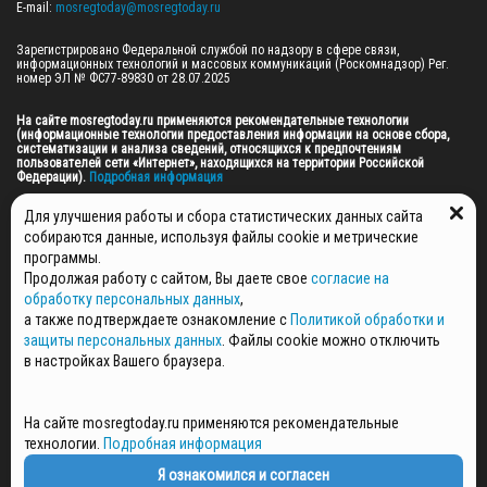
E-mail: 
mosregtoday@mosregtoday.ru
Зарегистрировано Федеральной службой по надзору в сфере связи, 
информационных технологий и массовых коммуникаций (Роскомнадзор) Рег. 
номер ЭЛ № ФС77-89830 от 28.07.2025

На сайте mosregtoday.ru применяются рекомендательные технологии 
(информационные технологии предоставления информации на основе сбора, 
систематизации и анализа сведений, относящихся к предпочтениям 
пользователей сети «Интернет», находящихся на территории Российской 
Федерации).
 Подробная информация
© 2026 ПРАВА НА ВСЕ МАТЕРИАЛЫ САЙТА ПРИНАДЛЕЖАТ ГАУ МО "ЦИФРОВЫЕ 
Для улучшения работы и сбора статистических данных сайта
МЕДИА" (ОГРН: 1255000059467).
собираются данные, используя файлы cookie и метрические
программы.
Продолжая работу с сайтом, Вы даете свое
согласие на
ПОЛИТИКА ОБРАБОТКИ И ЗАЩИТЫ ПЕРСОНАЛЬНЫХ ДАННЫХ
обработку персональных данных
,
НОВОСТИ
а также подтверждаете ознакомление с
Политикой обработки и
ГАЗЕТЫ
защиты персональных данных
. Файлы cookie можно отключить
РЕКЛАМОДАТЕЛЯМ
в настройках Вашего браузера.
КОНТАКТНАЯ ИНФОРМАЦИЯ
О РЕДАКЦИИ
На сайте mosregtoday.ru применяются рекомендательные
СПЕЦПРОЕКТЫ
технологии.
Подробная информация
СТАТЬИ
ПОЛИТИКА КОНФИДЕНЦИАЛЬНОСТИ
Я ознакомился и согласен