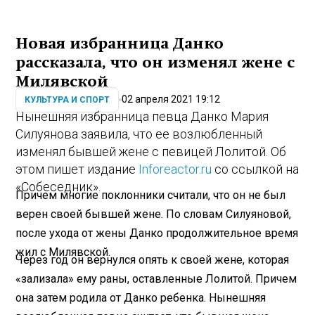
Новая избранница Данко
рассказала, что он изменял жене с
Милявской
02 апреля 2021 19:12
КУЛЬТУРА И СПОРТ
Нынешняя избранница певца Данко Мария
Силуянова заявила, что ее возлюбленный
изменял бывшей жене с певицей Лолитой. Об
этом пишет издание
Inforeactor.ru
со ссылкой на
«Собеседник».
Причем многие поклонники считали, что он не был
верен своей бывшей жене. По словам Силуяновой,
после ухода от жены Данко продолжительное время
жил с Милявской.
Через год он вернулся опять к своей жене, которая
«зализала» ему раны, оставленные Лолитой. Причем
она затем родила от Данко ребенка. Нынешняя