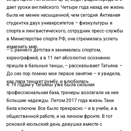
дает уроки английского. Четыре года назад ее жизнь
была не менее насыщенной, чем сегодня. Активная
студентка двух университетов – физкультуры и
спорта и лингвистического, сотрудник пресс-службы
в Министерстве спорта РФ, она стремилась успеть
изменить мир.
– С раннего детства я занималась спортом,
хореографией, а в 11 лет абсолютно осознанно
пришла в бальные танцы, – рассказывает Татьяна. –
До сих пор помню мое первое занятие – я увидела,
как пара танцует румбу, и влюбилась.
К 19 годам у Татьяны уже была сильная
профессиональная база, тренеры возлагали на нее
большие надежды. Летом 2017 года жизнь Тани
била ключом. Все было прекрасно – и в учебе, и в
общественной работе, и на личном фронте. В тот
роковой июльский день девушка вместе с