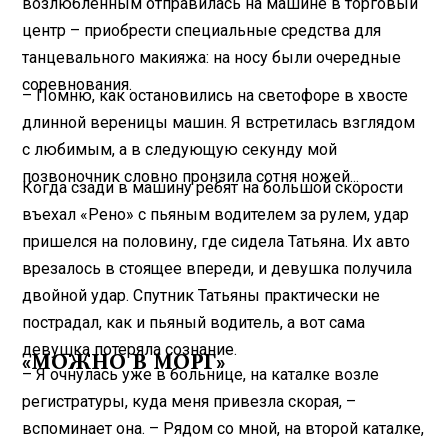
возлюбленным отправилась на машине в торговый
центр – приобрести специальные средства для
танцевального макияжа: на носу были очередные
соревнования.
– Помню, как остановились на светофоре в хвосте
длинной вереницы машин. Я встретилась взглядом
с любимым, а в следующую секунду мой
позвоночник словно пронзила сотня ножей...
Когда сзади в машину ребят на большой скорости
въехал «Рено» с пьяным водителем за рулем, удар
пришелся на половину, где сидела Татьяна. Их авто
врезалось в стоящее впереди, и девушка получила
двойной удар. Спутник Татьяны практически не
пострадал, как и пьяный водитель, а вот сама
девушка потеряла сознание.
«МОЖНО В МОРГ»
– Я очнулась уже в больнице, на каталке возле
регистратуры, куда меня привезла скорая, –
вспоминает она. – Рядом со мной, на второй каталке,