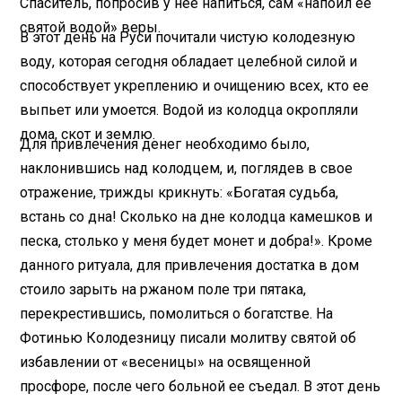
Спаситель, попросив у нее напиться, сам «напоил ее
святой водой» веры.
В этот день на Руси почитали чистую колодезную
воду, которая сегодня обладает целебной силой и
способствует укреплению и очищению всех, кто ее
выпьет или умоется. Водой из колодца окропляли
дома, скот и землю.
Для привлечения денег необходимо было,
наклонившись над колодцем, и, поглядев в свое
отражение, трижды крикнуть: «Богатая судьба,
встань со дна! Сколько на дне колодца камешков и
песка, столько у меня будет монет и добра!». Кроме
данного ритуала, для привлечения достатка в дом
стоило зарыть на ржаном поле три пятака,
перекрестившись, помолиться о богатстве. На
Фотинью Колодезницу писали молитву святой об
избавлении от «весеницы» на освященной
просфоре, после чего больной ее съедал. В этот день