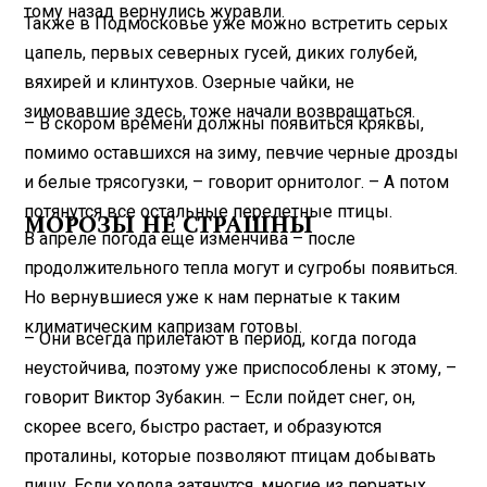
тому назад вернулись журавли.
Также в Подмосковье уже можно встретить серых
цапель, первых северных гусей, диких голубей,
вяхирей и клинтухов. Озерные чайки, не
зимовавшие здесь, тоже начали возвращаться.
– В скором времени должны появиться кряквы,
помимо оставшихся на зиму, певчие черные дрозды
и белые трясогузки, – говорит орнитолог. – А потом
потянутся все остальные перелетные птицы.
МОРОЗЫ НЕ СТРАШНЫ
В апреле погода еще изменчива – после
продолжительного тепла могут и сугробы появиться.
Но вернувшиеся уже к нам пернатые к таким
климатическим капризам готовы.
– Они всегда прилетают в период, когда погода
неустойчива, поэтому уже приспособлены к этому, –
говорит Виктор Зубакин. – Если пойдет снег, он,
скорее всего, быстро растает, и образуются
проталины, которые позволяют птицам добывать
пищу. Если холода затянутся, многие из пернатых