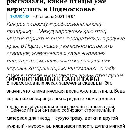
рассказали, какие птицы уже
вернулись в Подмосковье
01 апреля 2021 19:04
ЭКОЛОГИЯ
Как раз к своему «профессиональному»
празднику – Международному дню птиц –
многие пернатые вновь возвратились в родные
края. В Подмосковье уже можно встретить
скворцов, жаворонков и даже журавлей.
Рассказываем, насколько опасны для них
морозы, которые порою напоминают о себе
даже в апреле, и как сделать жизнь птиц лучше.
ЭФФЕКТИВНЫЕ САНИТАРЫ
В подмосковных лесах замечены скворцы. Это
значит, что климатическая весна уже наступила. Ведь
пернатые возвращаются в родные места только
тогда, когда уверены в погоде завтрашнего дня.
– Сейчас птицы активно собирают строительный
материал для гнезд – сухую траву, ветки и другой
нужный «мусор», выкладывая полость дупла мягкой