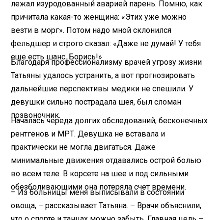
лежал изуродованный аварией парень. Помню, как
причитала какая-то женщина: «Этих уже можно
везти в морг». Потом надо мной склонился
фельдшер и строго сказал: «Даже не думай! У тебя
еще есть шанс. Борись!»
Благодаря профессионализму врачей угрозу жизни
Татьяны удалось устранить, а вот прогнозировать
дальнейшие перспективы медики не спешили. У
девушки сильно пострадала шея, был сломан
позвоночник.
Началась череда долгих обследований, бесконечных
рентгенов и МРТ. Девушка не вставала и
практически не могла двигаться. Даже
минимальные движения отдавались острой болью
во всем теле. В корсете на шее и под сильными
обезболивающими она потеряла счет времени.
– Из больницы меня выписывали в состоянии
овоща, – рассказывает Татьяна. – Врачи объяснили,
что о спорте и танцах можно забыть. Главная цель –