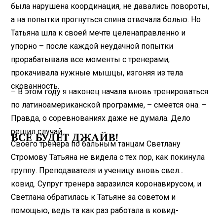
была нарушена координация, не давались повороты,
а на попытки прогнуться спина отвечала болью. Но
Татьяна шла к своей мечте целенаправленно и
упорно – после каждой неудачной попытки
прорабатывала все моменты с тренерами,
прокачивала нужные мышцы, изгоняя из тела
скованность.
– В этом году я наконец начала вновь тренироваться
по латиноамериканской программе, – смеется она. –
Правда, о соревнованиях даже не думала. Дело
решил случай.
ВСЕ БУДЕТ ДЖАЙВ!
Своего тренера по бальным танцам Светлану
Стромову Татьяна не видела с тех пор, как покинула
группу. Преподавателя и ученицу вновь свел...
ковид. Супруг тренера зара­зился коронавирусом, и
Светлана обратилась к Татьяне за советом и
помощью, ведь та как раз работала в ковид-