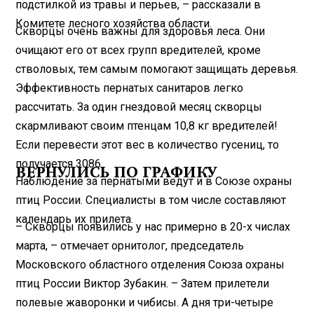
подстилкой из травы и перьев, – рассказали в
Комитете лесного хозяйства области.
Скворцы очень важны для здоровья леса. Они
очищают его от всех групп вредителей, кроме
стволовых, тем самым помогают защищать деревья.
Эффективность пернатых санитаров легко
рассчитать. За один гнездовой месяц скворцы
скармливают своим птенцам 10,8 кг вредителей!
Если перевести этот вес в количество гусениц, то
получается 3086.
ВЕРНУЛИСЬ ПО ГРАФИКУ
Наблюдение за пернатыми ведут и в Союзе охраны
птиц России. Специалисты в том числе составляют
календарь их прилета.
– Скворцы появились у нас примерно в 20-х числах
марта, – отмечает орнитолог, председатель
Московского областного отделения Союза охраны
птиц России Виктор Зубакин. – Затем прилетели
полевые жаворонки и чибисы. А дня три-четыре