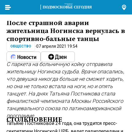
После страшной аварии
жительница Ногинска вернулась в
спортивно-бальные танцы
07 апреля 2021 19:54
ОБЩЕСТВО
С паркета на больничную койку отправила
жительницу Ногинска судьба. Врачи опасались,
что девушка никогда больше не сможет ходить,
но она не только встала на ноги, но и опять
танцует. На днях Татьяна Постникова стала
финалисткой чемпионата Москвы Российского
танцевального союза по латиноамериканской
программе.
СТОЛКНОВЕНИЕ
Татьяне Постниковой 24 года, она трудится пресс-
секретарем Ногинской ЦРБ, ведет радиопередачи и