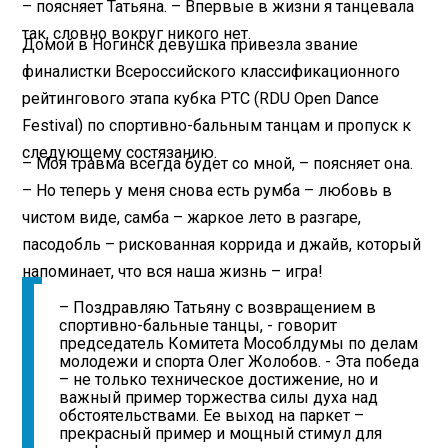
– поясняет Татьяна. – Впервые в жизни я танцевала
так, словно вокруг никого нет.
Домой в Ногинск девушка привезла звание
финалистки Всероссийского классификационного
рейтингового этапа кубка РТС (RDU Open Dance
Festival) по спортивно-бальным танцам и пропуск к
следующему состязанию.
– Моя травма всегда будет со мной, – поясняет она.
– Но теперь у меня снова есть румба – любовь в
чистом виде, самба – жаркое лето в разгаре,
пасодобль – рискованная коррида и джайв, который
напоминает, что вся наша жизнь – игра!
– Поздравляю Татьяну с возвращением в
спортивно-бальные танцы, - говорит
председатель Комитета Мособлдумы по делам
молодежи и спорта Олег Жолобов. - Эта победа
– не только техническое достижение, но и
важный пример торжества силы духа над
обстоятельствами. Ее выход на паркет –
прекрасный пример и мощный стимул для