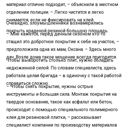
материал отлично подходит, – объяснили в местном
отделении полиции. – Легко чистится и легко
снимается, если не фиксировать на клей.
Очевидно, злоумышленники вознамерились
покрыть краденой резиной большую площадь.
– Мне кажется, перед дачным сезоном кто-то
стащил это добротное покрытие к себе на участок, –
предположила одна из мам, Оксана. – Здесь много
дач. Возле дома такое мощение всегда пригодится.
Чтобы выворотить столько плит, нужно обладать
недюжинной силой. По словам специалиста, здесь
работала целая бригада – в одиночку с такой работой
справиться сложно.
– Чтобы снять покрытие, нужны острые
инструменты и большая сила. Монтаж покрытия на
твердое основание, такое как асфальт или бетон,
происходит с помощью специального полимерного
клея для резиновой плитки, – рассказывает
специалист компании по производству материалов