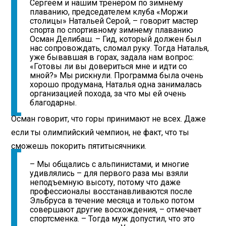
Сергеем и нашим тренером по зимнему
плаванию, председателем клуба «Моржи
столицы» Натальей Серой, – говорит мастер
спорта по спортивному зимнему плаванию
Осман Делибаш. – Гид, который должен был
нас сопровождать, сломал руку. Тогда Наталья,
уже бывавшая в горах, задала нам вопрос:
«Готовы ли вы довериться мне и идти со
мной?» Мы рискнули. Программа была очень
хорошо продумана, Наталья одна занималась
организацией похода, за что мы ей очень
благодарны.
Осман говорит, что горы принимают не всех. Даже
если ты олимпийский чемпион, не факт, что ты
сможешь покорить пятитысячники.
– Мы общались с альпинистами, и многие
удивлялись – для первого раза мы взяли
неподъемную высоту, потому что даже
профессионалы восстанавливаются после
Эльбруса в течение месяца и только потом
совершают другие восхождения, – отмечает
спортсменка. – Тогда муж допустил, что это