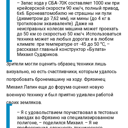
– Запас хода у СБА-70К составляет 1000 км при
крейсерской скорости 90 км/ч, полный привод,
6х6. Бронеавтомобилю не страшны ни пули
(диаметром до 7,62 мм), ни мины (до 4 кг в
тротиловом эквиваленте). Даже на
неисправных колесах машина может проехать
до 50 км со скоростью 50 км/ч. Использоваться
техника может на любых дорогах и в любом
климате: при температуре от -45 до 50 °С, –
рассказал главный конструктор «Булата»
Михаил Судариков.
Зрители могли оценить образец техники лишь
визуально, но есть счастливчики, которым удалось
попробовать бронемашину на ходу. Фрязинец
Михаил Лапин еще до форума оценил новую
военную технику и был приятно удивлен работой
своих земляков.
– Я с удовольствием поучаствовал в тестовых
заездах во Фрязино на специализированном
полигоне, – поделился Михаил. – Я не
профессионал, сложность технического