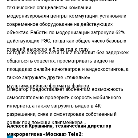
технические специалисты компании
модернизировали центры коммутации, установили
современное оборудование на действующих
объектах. Работы по модернизации затронули 62%
действующих РЭС, тогда как общее число базовых
станций выросло в 5 раз год к году.
Сегодня скорость сети Tele2 позволит без задержек
общаться в соцсетях, просматривать видео на
площадках онлайн-кинотеатров и видеохостингов, а
также загружать другие «тяжелые»
мультимедийные форматы файлов.
Оператор предоставляет абонентам возможность
самостоятельно проверить скорость мобильного
интернета, а также загрузить видео в 4K-
разрешении, сняв и смонтировав собственный
ролик при помощи клипмейкера.
Алексей Крушинин, технический директор
макрорегиона «Москва» Tele2: