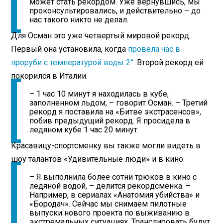
может стать рекордом. Уже вернувшись, мы
проконсультировались, и действительно – до
нас такого никто не делал.
Для Осман это уже четвертый мировой рекорд.
Первый она установила, когда
провела час в
проруби с температурой воды 2°
. Второй рекорд ей
покорился в Италии.
– 1 час 10 минут я находилась в кубе,
заполненном льдом, – говорит Осман. – Третий
рекорд я поставила на «Битве экстрасенсов»,
побив предыдущий рекорд. Я просидела в
ледяном кубе 1 час 20 минут.
Красавицу-спортсменку вы также могли видеть в
шоу талантов «Удивительные люди» и в кино.
– Я выполнила более сотни трюков в кино с
ледяной водой, – делится рекордсменка. –
Например, в сериалах «Анатомия убийства» и
«Бородач». Сейчас мы снимаем пилотные
выпуски нового проекта по выживанию в
экстремальных ситуациях. Транслировать будут