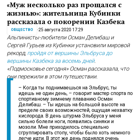
«Муж несколько раз прощался с
жизнью»: жительница Кубинки
рассказала о покорении Казбека
25 августа 2020 17:29
ОБЩЕСТВО
Альпинисты-любители Осман Делибаш и
Сергей Гурьев из Кубинки установили мировой
рекорд,
пройдя от вершины Эльбруса до
вершины Казбека за восемь дней
.
«Подмосковье сегодня» Осман рассказала, что
они пережили в этом путешествии.
– Когда ты поднимаешься на Эльбрус, ты
идешь не один день, – говорит мастер спорта по
спортивному зимнему плаванию Осман
Делибаш. – Ты идешь на большой высоте на
пределе своих возможностей, ощущая нехватку
кислорода. В день штурма Эльбруса у меня
сильно болели ноги, появились синяки и
мозоли. Мне приходилось специально
сгруппировать стопу, чтобы было хоть немного
легче идти. В этот же день поднялся очень