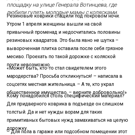
площадку на улице Генерала Вотинцева, где
любили гулять молодые мамы с колясками.
Резиновые коврики стащили под покровом ночи.
Утром 1 апреля женщины вышли на свой
привычный променад и недосчитались половины
резиновых квадратов. Это была явно не шутка –
вывороченная плитка оставила после себя грязное
месиво. Проехать по такой дорожке с коляской
почти невозможно.
«Может быть, кто-то стал свидетелем этого
мародерства? Просьба откликнуться! – написала в
соцсетях местная жительница. – А те, кто украл
общественное имущество, – верните добровольно!»
Кому понадобился столь специфический материал?
Для придверного коврика в подъезде он слишком
толстый. Да и нет нужды ворам для таких
примитивных бытовых нужд замахиваться на целую
дорожку.
– Для пола в гараже или подсобном помещении этот