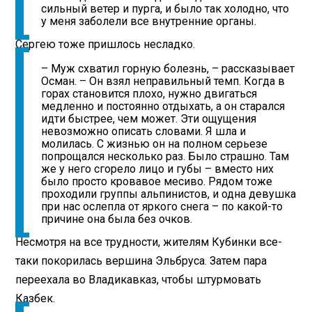
сильный ветер и пурга, и было так холодно, что
у меня заболели все внутренние органы.
Сергею тоже пришлось несладко.
– Муж схватил горную болезнь, – рассказывает
Осман. – Он взял неправильный темп. Когда в
горах становится плохо, нужно двигаться
медленно и постоянно отдыхать, а он старался
идти быстрее, чем может. Эти ощущения
невозможно описать словами. Я шла и
молилась. С жизнью он на полном серьезе
попрощался несколько раз. Было страшно. Там
же у него сгорело лицо и губы – вместо них
было просто кровавое месиво. Рядом тоже
проходили группы альпинистов, и одна девушка
при нас ослепла от яркого снега – по какой-то
причине она была без очков.
Несмотря на все трудности, жителям Кубинки все-
таки покорилась вершина Эльбруса. Затем пара
переехала во Владикавказ, чтобы штурмовать
Казбек.