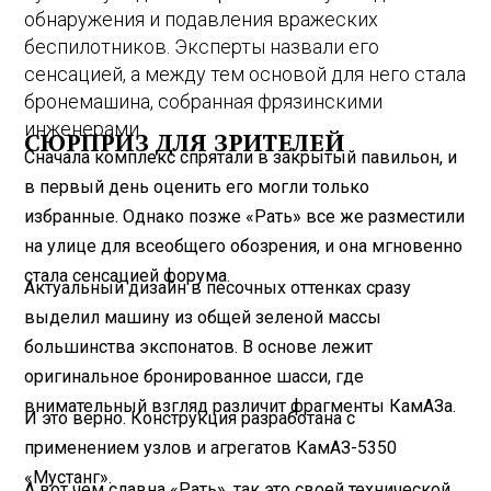
обнаружения и подавления вражеских
беспилотников. Эксперты назвали его
сенсацией, а между тем основой для него стала
бронемашина, собранная фрязинскими
инженерами.
СЮРПРИЗ ДЛЯ ЗРИТЕЛЕЙ
Сначала комплекс спрятали в закрытый павильон, и
в первый день оценить его могли только
избранные. Однако позже «Рать» все же разместили
на улице для всеобщего обозрения, и она мгновенно
стала сенсацией форума.
Актуальный дизайн в песочных оттенках сразу
выделил машину из общей зеленой массы
большинства экспонатов. В основе лежит
оригинальное бронированное шасси, где
внимательный взгляд различит фрагменты КамАЗа.
И это верно. Конструкция разработана с
применением узлов и агрегатов КамАЗ-5350
«Мустанг».
А вот чем славна «Рать», так это своей технической