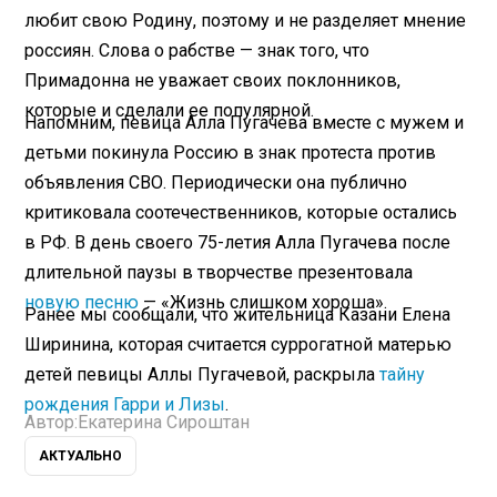
любит свою Родину, поэтому и не разделяет мнение
россиян. Слова о рабстве — знак того, что
Примадонна не уважает своих поклонников,
которые и сделали ее популярной.
Напомним, певица Алла Пугачева вместе с мужем и
детьми покинула Россию в знак протеста против
объявления СВО. Периодически она публично
критиковала соотечественников, которые остались
в РФ. В день своего 75-летия Алла Пугачева после
длительной паузы в творчестве презентовала
новую песню
— «Жизнь слишком хороша».
Ранее мы сообщали, что жительница Казани Елена
Ширинина, которая считается суррогатной матерью
детей певицы Аллы Пугачевой, раскрыла
тайну
рождения Гарри и Лизы
.
Автор:
Екатерина Сироштан
АКТУАЛЬНО