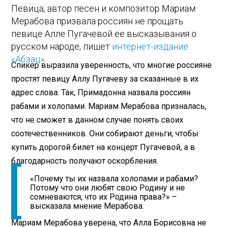
Певица, автор песен и композитор Мариам
Мерабова призвала россиян не прощать
певице Алле Пугачевой ее высказывания о
русском народе, пишет
интернет-издание
«Абзац»
.
Спикер выразила уверенность, что многие россияне
простят певицу Аллу Пугачеву за сказанные в их
адрес слова. Так, Примадонна назвала россиян
рабами и холопами. Мариам Мерабова призналась,
что не сможет в данном случае понять своих
соотечественников. Они собирают деньги, чтобы
купить дорогой билет на концерт Пугачевой, а в
благодарность получают оскорбления.
«Почему ты их назвала холопами и рабами?
Потому что они любят свою Родину и не
сомневаются, что их Родина права?» –
высказала мнение Мерабова.
Мариам Мерабова уверена, что Алла Борисовна не