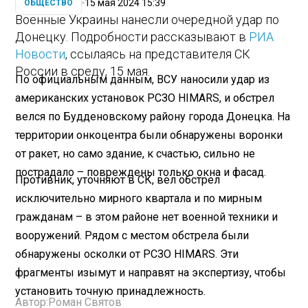
15 мая 2024 15:39
ОБЩЕСТВО
Военные Украины нанесли очередной удар по
Донецку. Подробности рассказывают в
РИА
Новости
, ссылаясь на представителя СК
России в среду, 15 мая.
По официальным данным, ВСУ наносили удар из
американских установок РСЗО HIMARS, и обстрел
велся по Будденовскому району города Донецка. На
территории онкоцентра были обнаружены воронки
от ракет, но само здание, к счастью, сильно не
пострадало – повреждены только окна и фасад.
Противник, уточняют в СК, вел обстрел
исключительно мирного квартала и по мирным
гражданам – в этом районе нет военной техники и
вооружений. Рядом с местом обстрела были
обнаружены осколки от РСЗО HIMARS. Эти
фрагменты изымут и направят на экспертизу, чтобы
установить точную принадлежность.
Автор:
Роман Святов