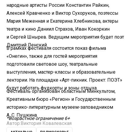
народные артисты России Константин Райкин,
Алексей Кравченко и Виктор Сухоруков, поэтессы
Мария Меженная и Екатерина Хлебникова, актеры
театра и кино Даниил Страхов, Иван Кокоркин
и Сергей Шнырев. Ведущим мероприятия будет поэт
Дмитрий Ленский.
В рамках фестиваля состоится показ фильма
«Онегин», также для гостей мероприятия
подготовили световое шоу, театральные
выступления, мастер-классы и образовательные
лектории. На площадке «Арт-пикник. Проект: ПОЭТ»
будут работать фудкорты и зоны отдыха.
Фестиваль организован областным Минкультом,
Креативным бюро «Регион» и Государственным
историко-литературным музеем-заповедником
А. С. Пушкина.
*Возрастное ограничение 6+
Автор:
Виктория Ковалевская