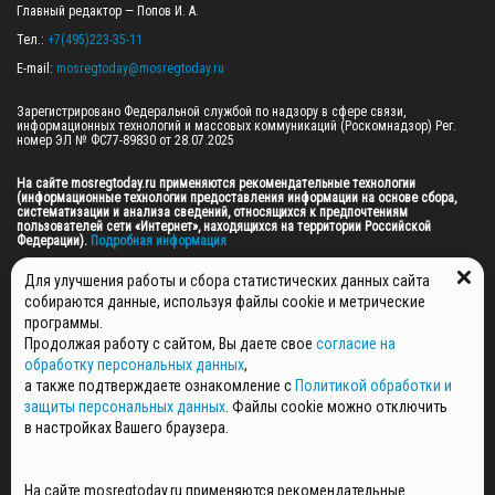
Главный редактор — Попов И. А.

Тел.: 
+7(495)223-35-11
E-mail: 
mosregtoday@mosregtoday.ru
Зарегистрировано Федеральной службой по надзору в сфере связи, 
информационных технологий и массовых коммуникаций (Роскомнадзор) Рег. 
номер ЭЛ № ФС77-89830 от 28.07.2025

На сайте mosregtoday.ru применяются рекомендательные технологии 
(информационные технологии предоставления информации на основе сбора, 
систематизации и анализа сведений, относящихся к предпочтениям 
пользователей сети «Интернет», находящихся на территории Российской 
Федерации).
 Подробная информация
© 2026 ПРАВА НА ВСЕ МАТЕРИАЛЫ САЙТА ПРИНАДЛЕЖАТ ГАУ МО "ЦИФРОВЫЕ 
Для улучшения работы и сбора статистических данных сайта
МЕДИА" (ОГРН: 1255000059467).
собираются данные, используя файлы cookie и метрические
программы.
Продолжая работу с сайтом, Вы даете свое
согласие на
ПОЛИТИКА ОБРАБОТКИ И ЗАЩИТЫ ПЕРСОНАЛЬНЫХ ДАННЫХ
обработку персональных данных
,
НОВОСТИ
а также подтверждаете ознакомление с
Политикой обработки и
ГАЗЕТЫ
защиты персональных данных
. Файлы cookie можно отключить
РЕКЛАМОДАТЕЛЯМ
в настройках Вашего браузера.
КОНТАКТНАЯ ИНФОРМАЦИЯ
О РЕДАКЦИИ
На сайте mosregtoday.ru применяются рекомендательные