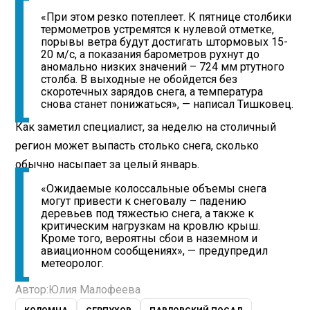
«При этом резко потеплеет. К пятнице столбики
термометров устремятся к нулевой отметке,
порывы ветра будут достигать штормовых 15-
20 м/с, а показания барометров рухнут до
аномально низких значений – 724 мм ртутного
столба. В выходные не обойдется без
скоротечных зарядов снега, а температура
снова станет понижаться», — написал Тишковец.
Как заметил специалист, за неделю на столичный
регион может выпасть столько снега, сколько
обычно насыпает за целый январь.
«Ожидаемые колоссальные объемы снега
могут привести к снеговалу – падению
деревьев под тяжестью снега, а также к
критическим нагрузкам на кровлю крыш.
Кроме того, вероятны сбои в наземном и
авиационном сообщениях», — предупредил
метеоролог.
Автор:
Юлия Малофеева