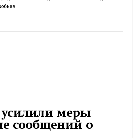
робьев.
 усилили меры
ле сообщений о