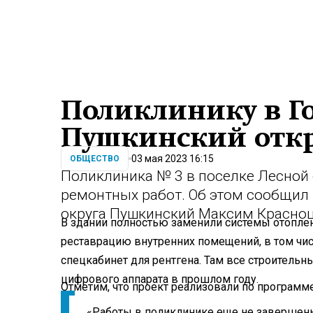
Поликлинику в Г
Пушкинский откр
03 мая 2023 16:15
ОБЩЕСТВО
Поликлиника № 3 в поселке Лесной
ремонтных работ. Об этом сообщил 
округа Пушкинский Максим Красноц
В здании полностью заменили системы отоплен
реставрацию внутренних помещений, в том чис
спецкабинет для рентгена. Там все строитель
цифрового аппарата в прошлом году.
Отметим, что проект реализовали по програм
«Работы в поликлинике еще не завершены 