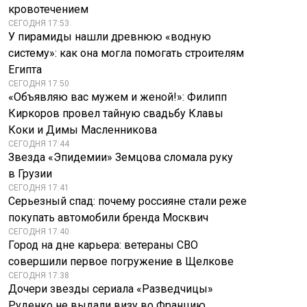
кровотечением
СЕГОДНЯ 17:53
У пирамиды нашли древнюю «водную
систему»: как она могла помогать строителям
Египта
СЕГОДНЯ 17:50
«Объявляю вас мужем и женой!»: Филипп
Киркоров провел тайную свадьбу Клавы
Коки и Димы Масленникова
СЕГОДНЯ 17:44
Звезда «Эпидемии» Земцова сломала руку
в Грузии
СЕГОДНЯ 17:41
Серьезный спад: почему россияне стали реже
покупать автомобили бренда Москвич
СЕГОДНЯ 17:40
Город на дне карьера: ветераны СВО
совершили первое погружение в Щелкове
СЕГОДНЯ 17:38
Дочери звезды сериала «Разведчицы»
Руденко не выдали визу во Францию