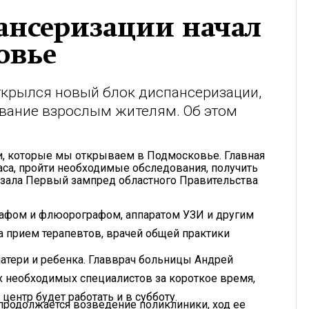
ансеризации начал
овье
ткрылся новый блок диспансеризации,
ование взрослым жителям. Об этом
ии, которые мы открываем в Подмосковье. Главная
часа, пройти необходимые обследования, получить
зала Первый зампред областного Правительства
афом и флюорографом, аппаратом УЗИ и другим
а прием терапевтов, врачей общей практики
матери и ребенка. Главврач больницы Андрей
ех необходимых специалистов за короткое время,
центр будет работать и в субботу.
продолжается возведение поликлиники, ход ее