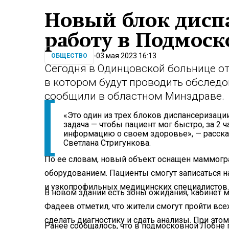
Новый блок дисп
работу в Подмоск
03 мая 2023 16:13
ОБЩЕСТВО
Сегодня в Одинцовской больнице о
в котором будут проводить обслед
сообщили в областном Минздраве.
«Это один из трех блоков диспансеризац
задача — чтобы пациент мог быстро, за 2 
информацию о своем здоровье», — расска
Светлана Стригункова.
По ее словам, новый объект оснащен маммогр
оборудованием. Пациенты смогут записаться н
и узкопрофильных медицинских специалистов.
В новом здании есть зоны ожидания, кабинет 
Фадеев отметил, что жители смогут пройти вс
сделать диагностику и сдать анализы. При этом 
Ранее сообщалось, что в подмосковной Лобне 