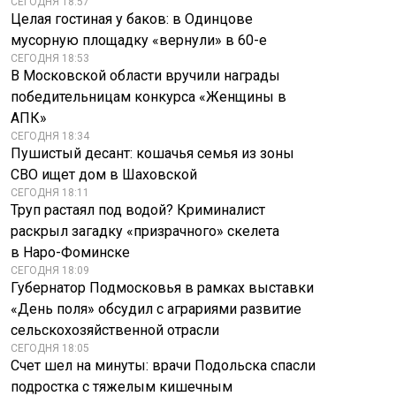
СЕГОДНЯ 18:57
Целая гостиная у баков: в Одинцове
мусорную площадку «вернули» в 60-е
СЕГОДНЯ 18:53
В Московской области вручили награды
победительницам конкурса «Женщины в
АПК»
СЕГОДНЯ 18:34
Пушистый десант: кошачья семья из зоны
СВО ищет дом в Шаховской
СЕГОДНЯ 18:11
Труп растаял под водой? Криминалист
раскрыл загадку «призрачного» скелета
в Наро-Фоминске
СЕГОДНЯ 18:09
Губернатор Подмосковья в рамках выставки
«День поля» обсудил с аграриями развитие
сельскохозяйственной отрасли
СЕГОДНЯ 18:05
Счет шел на минуты: врачи Подольска спасли
подростка с тяжелым кишечным