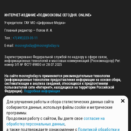
ИНТЕРНЕТ-ИЗДАНИЕ «ПОДМОСКОВЬЕ СЕГОДНЯ. ONLINE»
Учредители: ГАУ МО «Цифровые Медиа»

Главный редактор — Попов И. А.

Тел.: 
+7(495)223-35-11
E-mail: 
mosregtoday@mosregtoday.ru
Зарегистрировано Федеральной службой по надзору в сфере связи, 
информационных технологий и массовых коммуникаций (Роскомнадзор) Рег. 
номер ЭЛ № ФС77-89830 от 28.07.2025

На сайте mosregtoday.ru применяются рекомендательные технологии 
(информационные технологии предоставления информации на основе сбора, 
систематизации и анализа сведений, относящихся к предпочтениям 
пользователей сети «Интернет», находящихся на территории Российской 
Федерации).
 Подробная информация
© 2026 ПРАВА НА ВСЕ МАТЕРИАЛЫ САЙТА ПРИНАДЛЕЖАТ ГАУ МО "ЦИФРОВЫЕ 
Для улучшения работы и сбора статистических данных сайта
МЕДИА" (ОГРН: 1255000059467).
собираются данные, используя файлы cookie и метрические
программы.
Продолжая работу с сайтом, Вы даете свое
согласие на
ПОЛИТИКА ОБРАБОТКИ И ЗАЩИТЫ ПЕРСОНАЛЬНЫХ ДАННЫХ
обработку персональных данных
,
НОВОСТИ
а также подтверждаете ознакомление с
Политикой обработки и