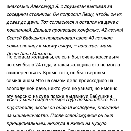
знакомый Александр Я. с друзьями выпивал за
соседним столиком. Он попросил Лешу, чтобы он их
довез до дачи. Тот согласился и остался на даче с
компанией. Дальше произошел конфликт: 42-летний
Сергей Бабушкин приревновал свою 40-летнюю
сожительницу к моему сыну», — вздыхает мама
Леши Лана Мамаева.
По словам женщины, ее сын был очень красивым,
но ему было 24 года, и такая женщина его не могла
заинтересовать. Кроме того, он был верным
семьянином. Что на самом деле происходило на
злополучной даче, никто уже не узнает, но именно
эту версию на суде позже выдвинул Бабушкин.
«Сын у меня сидел четыре года по малолетке. Его
подставили, якобы он обирал молодежь, посадили
за мошенничество. После освобождения он был
принципиальным, никогда в жизни на чужую