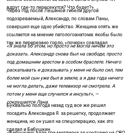
вдруг где-то пересекутся? Что будет?».
Через год после Лешиной гибели другой
подозреваемый, Александр, по словам Ланы,
совершил еще одно убийство. Женщина опять же
ссылается на мнение патологоанатома: якобы было
так же перерезано горло, «почерк» совпадал.
«Я знала об этом, но просто не могла ничем это
доказать. Александр снова был на свободе, просто
под домашним арестом в особом браслете. Ничего
раскапывать и доказывать у меня не было сил, тем
более мой сын уже был в земле, а я два года ничего
не могла делать, даже телевизор не смотрела. А
потом у меня еще случился и инсульт», —
сокрушается Лана.
Буквально полгода назад суд все же решил
посадить Александра Я. за решетку, продолжает
женщина, но он ушел на спецоперацию, как это
сделал и Бабушкин.
«Бабушкину дали три миллиона за контузию на СВО,