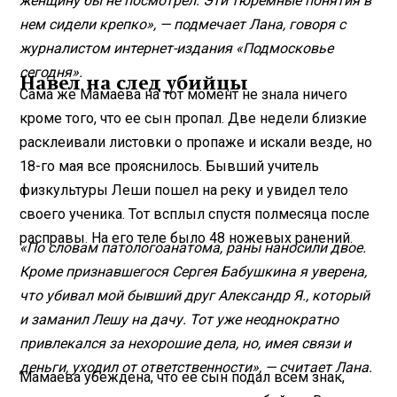
женщину бы не посмотрел. Эти тюремные понятия в
нем сидели крепко», — подмечает Лана, говоря с
журналистом интернет-издания «Подмосковье
сегодня».
Навел на след убийцы
Сама же Мамаева на тот момент не знала ничего
кроме того, что ее сын пропал. Две недели близкие
расклеивали листовки о пропаже и искали везде, но
18-го мая все прояснилось. Бывший учитель
физкультуры Леши пошел на реку и увидел тело
своего ученика. Тот всплыл спустя полмесяца после
расправы. На его теле было 48 ножевых ранений.
«По словам патологоанатома, раны наносили двое.
Кроме признавшегося Сергея Бабушкина я уверена,
что убивал мой бывший друг Александр Я., который
и заманил Лешу на дачу. Тот уже неоднократно
привлекался за нехорошие дела, но, имея связи и
деньги, уходил от ответственности», — считает Лана.
Мамаева убеждена, что ее сын подал всем знак,