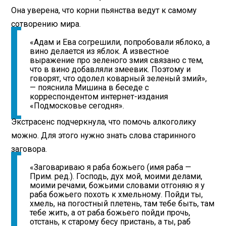
Она уверена, что корни пьянства ведут к самому
сотворению мира.
«Адам и Ева согрешили, попробовали яблоко, а
вино делается из яблок. А известное
выражение про зеленого змия связано с тем,
что в вино добавляли змеевик. Поэтому и
говорят, что одолел коварный зеленый змий»,
— пояснила Мишина в беседе с
корреспондентом интернет-издания
«Подмосковье сегодня».
Экстрасенс подчеркнула, что помочь алкоголику
можно. Для этого нужно знать слова старинного
заговора.
«Заговариваю я раба божьего (имя раба —
Прим. ред.). Господь, дух мой, моими делами,
моими речами, божьими словами отгоняю я у
раба божьего похоть к хмельному. Пойди ты,
хмель, на погостный плетень, там тебе быть, там
тебе жить, а от раба божьего пойди прочь,
отстань, к старому бесу пристань, а ты, раб