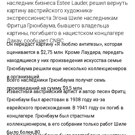
наследник бизнеса Estee Lauder, решил вернуть
картину австрийского художника-
экспрессиониста Эгона Шиле наследникам
Фритца Грюнбаума, бывшего владельца
картины, погибшего в нацистском концлагере
Дахау, сообщает CNBC.
Он передаст картину «Я люблю антитезы», которая
оценивается в $2,75 млн. Кроме Лаудера, передать
находящиеся у них произведения искусства семье
Грюнбаума решили еще несколько коллекционеров
и организаций.
Всего наследники Грюнбаума получат семь
произведений на сумму $9,5 млн.
Известный австрийский артист и автор песен Фритц
Грюнбаум был арестован в 1938 году из-за
еврейского происхождения. В 1941 году он погиб в
концлагере. Грюнбаум был страстным
коллекционером, в его собрании только работ Шиле
было более 80.