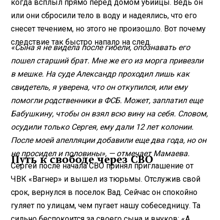
когда всплыл прямо перед домом убийцы. Ведь он
или они сбросили тело в воду и надеялись, что его
снесет течением, но этого не произошло. Вот почему
следствие так быстро напало на след.
«Сына я не видела после гибели, опознавать его
пошел старший брат. Мне же его из морга привезли
в мешке. На суде Александр проходил лишь как
свидетель, я уверена, что он откупился, или ему
помогли родственники в ФСБ. Может, заплатил еще
Бабушкину, чтобы он взял всю вину на себя. Словом,
осудили только Сергея, ему дали 12 лет колонии.
После моей апелляции добавили еще два года, но он
не просидел и половины», — отмечает Мамаева.
Путь к свободе через СВО
Сергей после начала СВО принял приглашение от
ЧВК «Вагнер» и вышел из тюрьмы. Отслужив свой
срок, вернулся в поселок Вад. Сейчас он спокойно
гуляет по улицам, чем пугает нашу собеседницу. Та
сильно беспокоится за своего сына и внуков: «А