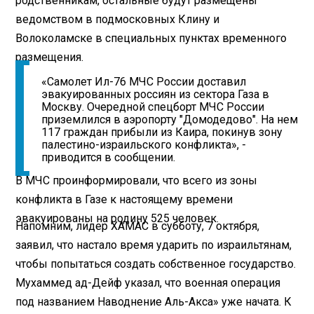
родственникам, остальные будут размещены
ведомством в подмосковных Клину и
Волоколамске в специальных пунктах временного
размещения.
«Самолет Ил-76 МЧС России доставил
эвакуированных россиян из сектора Газа в
Москву. Очередной спецборт МЧС России
приземлился в аэропорту "Домодедово". На нем
117 граждан прибыли из Каира, покинув зону
палестино-израильского конфликта», -
приводится в сообщении.
В МЧС проинформировали, что всего из зоны
конфликта в Газе к настоящему времени
эвакуированы на родину 525 человек.
Напомним, лидер ХАМАС в субботу, 7 октября,
заявил, что настало время ударить по израильтянам,
чтобы попытаться создать собственное государство.
Мухаммед ад-Дейф указал, что военная операция
под названием Наводнение Аль-Акса» уже начата. К