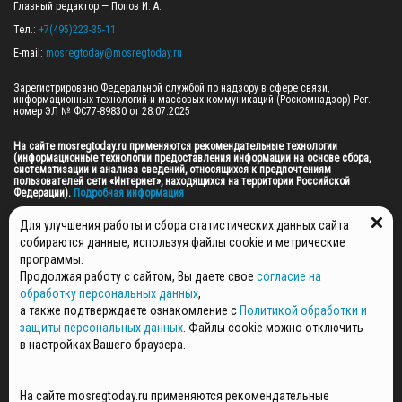
Главный редактор — Попов И. А.

Тел.: 
+7(495)223-35-11
E-mail: 
mosregtoday@mosregtoday.ru
Зарегистрировано Федеральной службой по надзору в сфере связи, 
информационных технологий и массовых коммуникаций (Роскомнадзор) Рег. 
номер ЭЛ № ФС77-89830 от 28.07.2025

На сайте mosregtoday.ru применяются рекомендательные технологии 
(информационные технологии предоставления информации на основе сбора, 
систематизации и анализа сведений, относящихся к предпочтениям 
пользователей сети «Интернет», находящихся на территории Российской 
Федерации).
 Подробная информация
© 2026 ПРАВА НА ВСЕ МАТЕРИАЛЫ САЙТА ПРИНАДЛЕЖАТ ГАУ МО "ЦИФРОВЫЕ 
Для улучшения работы и сбора статистических данных сайта
МЕДИА" (ОГРН: 1255000059467).
собираются данные, используя файлы cookie и метрические
программы.
Продолжая работу с сайтом, Вы даете свое
согласие на
ПОЛИТИКА ОБРАБОТКИ И ЗАЩИТЫ ПЕРСОНАЛЬНЫХ ДАННЫХ
обработку персональных данных
,
НОВОСТИ
а также подтверждаете ознакомление с
Политикой обработки и
ГАЗЕТЫ
защиты персональных данных
. Файлы cookie можно отключить
РЕКЛАМОДАТЕЛЯМ
в настройках Вашего браузера.
КОНТАКТНАЯ ИНФОРМАЦИЯ
О РЕДАКЦИИ
На сайте mosregtoday.ru применяются рекомендательные
СПЕЦПРОЕКТЫ