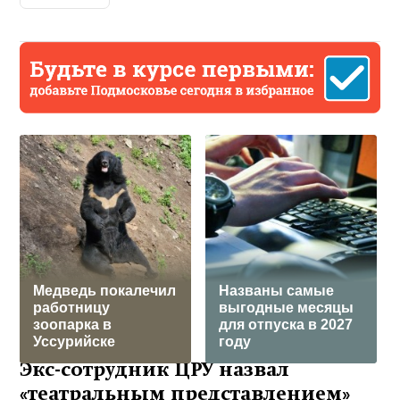
Медведь пoкалечил
Названы самые
работницу
выгодные месяцы
зоопарка в
для отпуска в 2027
Уссурийске
году
Экс-сотрудник ЦРУ назвал
«театральным представлением»