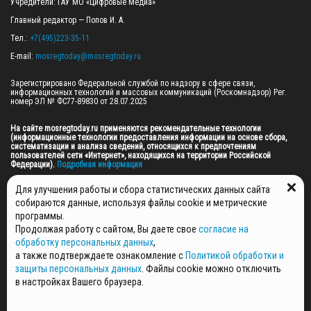
Учредители: ГАУ МО «Цифровые Медиа»

Главный редактор — Попов И. А.

Тел.: 
+7(495)223-35-11
E-mail: 
mosregtoday@mosregtoday.ru
Зарегистрировано Федеральной службой по надзору в сфере связи, 
информационных технологий и массовых коммуникаций (Роскомнадзор) Рег. 
номер ЭЛ № ФС77-89830 от 28.07.2025

На сайте mosregtoday.ru применяются рекомендательные технологии 
(информационные технологии предоставления информации на основе сбора, 
систематизации и анализа сведений, относящихся к предпочтениям 
пользователей сети «Интернет», находящихся на территории Российской 
Федерации).
 Подробная информация
© 2026 ПРАВА НА ВСЕ МАТЕРИАЛЫ САЙТА ПРИНАДЛЕЖАТ ГАУ МО "ЦИФРОВЫЕ 
Для улучшения работы и сбора статистических данных сайта
МЕДИА" (ОГРН: 1255000059467).
собираются данные, используя файлы cookie и метрические
программы.
Продолжая работу с сайтом, Вы даете свое
согласие на
ПОЛИТИКА ОБРАБОТКИ И ЗАЩИТЫ ПЕРСОНАЛЬНЫХ ДАННЫХ
обработку персональных данных
,
НОВОСТИ
а также подтверждаете ознакомление с
Политикой обработки и
ГАЗЕТЫ
защиты персональных данных
. Файлы cookie можно отключить
РЕКЛАМОДАТЕЛЯМ
в настройках Вашего браузера.
КОНТАКТНАЯ ИНФОРМАЦИЯ
О РЕДАКЦИИ