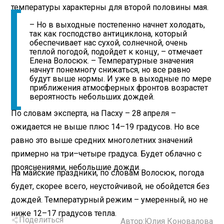
температуры характерны для второй половины мая.
– Но в выходные постепенно начнет холодать,
так как господство антициклона, который
обеспечивает нас сухой, солнечной, очень
теплой погодой, подойдет к концу, – отмечает
Елена Волосюк. – Температурные значения
начнут понемногу снижаться, но все равно
будут выше нормы. И уже в выходные по мере
приближения атмосферных фронтов возрастет
вероятность небольших дождей.
По словам эксперта, на Пасху – 28 апреля –
ожидается не выше плюс 14–19 градусов. Но все
равно это выше средних многолетних значений
примерно на три–четыре градуса. Будет облачно с
прояснениями, небольшие дожди.
На майские праздники, по словам Волосюк, погода
будет, скорее всего, неустойчивой, не обойдется без
дождей. Температурный режим – умеренный, но не
ниже 12–17 градусов тепла.
Поделиться
Автор:
Юлия Коновалова