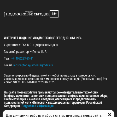
18+
ИНТЕРНЕТ-ИЗДАНИЕ «ПОДМОСКОВЬЕ СЕГОДНЯ. ONLINE»
Учредители: ГАУ МО «Цифровые Медиа»

Главный редактор — Попов И. А.

Тел.: 
+7(495)223-35-11
E-mail: 
mosregtoday@mosregtoday.ru
Зарегистрировано Федеральной службой по надзору в сфере связи, 
информационных технологий и массовых коммуникаций (Роскомнадзор) Рег. 
номер ЭЛ № ФС77-89830 от 28.07.2025

На сайте mosregtoday.ru применяются рекомендательные технологии 
(информационные технологии предоставления информации на основе сбора, 
систематизации и анализа сведений, относящихся к предпочтениям 
пользователей сети «Интернет», находящихся на территории Российской 
Федерации).
 Подробная информация
© 2026 ПРАВА НА ВСЕ МАТЕРИАЛЫ САЙТА ПРИНАДЛЕЖАТ ГАУ МО "ЦИФРОВЫЕ 
Для улучшения работы и сбора статистических данных сайта
МЕДИА" (ОГРН: 1255000059467).