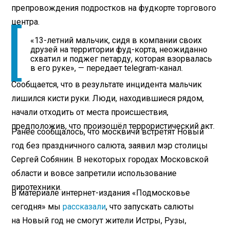
препровождения подростков на фудкорте торгового
центра.
«13-летний мальчик, сидя в компании своих
друзей на территории фуд-корта, неожиданно
схватил и поджег петарду, которая взорвалась
в его руке», — передает telegram-канал.
Сообщается, что в результате инцидента мальчик
лишился кисти руки. Люди, находившиеся рядом,
начали отходить от места происшествия,
предположив, что произошёл террористический акт.
Ранее сообщалось, что москвичи встретят Новый
год без праздничного салюта, заявил мэр столицы
Сергей Собянин. В некоторых городах Московской
области и вовсе запретили использование
пиротехники.
В материале интернет-издания «Подмосковье
сегодня» мы
рассказали
, что запускать салюты
на Новый год не смогут жители Истры, Рузы,