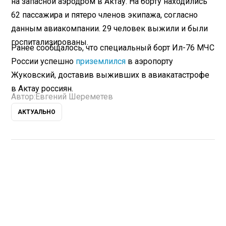
на запасной аэродром в Актау. На борту находились
62 пассажира и пятеро членов экипажа, согласно
данным авиакомпании. 29 человек выжили и были
госпитализированы.
Ранее сообщалось, что специальный борт Ил-76 МЧС
России успешно
приземлился
в аэропорту
Жуковский, доставив выживших в авиакатастрофе
в Актау россиян.
Автор:
Евгений Шереметев
АКТУАЛЬНО