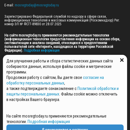
E-mail: 
mosregtoday@mosregtoday.ru
Зарегистрировано Федеральной службой по надзору в сфере связи, 
информационных технологий и массовых коммуникаций (Роскомнадзор) Рег. 
номер ЭЛ № ФС77-89830 от 28.07.2025

На сайте mosregtoday.ru применяются рекомендательные технологии 
(информационные технологии предоставления информации на основе сбора, 
систематизации и анализа сведений, относящихся к предпочтениям 
пользователей сети «Интернет», находящихся на территории Российской 
Федерации).
 Подробная информация
© 2026 ПРАВА НА ВСЕ МАТЕРИАЛЫ САЙТА ПРИНАДЛЕЖАТ ГАУ МО "ЦИФРОВЫЕ 
Для улучшения работы и сбора статистических данных сайта
МЕДИА" (ОГРН: 1255000059467).
собираются данные, используя файлы cookie и метрические
программы.
Продолжая работу с сайтом, Вы даете свое
согласие на
ПОЛИТИКА ОБРАБОТКИ И ЗАЩИТЫ ПЕРСОНАЛЬНЫХ ДАННЫХ
обработку персональных данных
,
НОВОСТИ
а также подтверждаете ознакомление с
Политикой обработки и
ГАЗЕТЫ
защиты персональных данных
. Файлы cookie можно отключить
РЕКЛАМОДАТЕЛЯМ
в настройках Вашего браузера.
КОНТАКТНАЯ ИНФОРМАЦИЯ
О РЕДАКЦИИ
На сайте mosregtoday.ru применяются рекомендательные
СПЕЦПРОЕКТЫ
технологии.
Подробная информация
СТАТЬИ
ПОЛИТИКА КОНФИДЕНЦИАЛЬНОСТИ