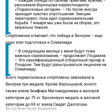
– Каждая победа по-своему приятная, нужная, –
рассказала Воронцова корреспонденту
«Подмосковье сегодня». – Но после иногда
приходит чувство опустошения. Эмоции
перегорают, пока идет соревновательная
борьба. 7 января мы уже были на сборах, это
морально тяжело.
Спортсменка отмечает, что победа в Венгрии – еще
один этап подготовки к Олимпиаде.
– В следующем месяце у меня будут тоже
важные соревнования, – продолжает Людмила.
– Это квалификационный отборочный турнир в
Лондоне. Там будут разыгрываться лицензии на
Олимпиаду.
Всего подмосковные спортсмены завоевали в
Венгрии три медали. Кроме Воронцовой, золото
также взяла Земфира Магомедалиева в весовой
категории до 75 кг. Бронзовую медаль в весовой
категории до 69 кг взяла Саадат Далгатова.
Автор:
Анастасия Федорова