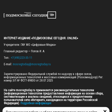
18+
ИНТЕРНЕТ-ИЗДАНИЕ «ПОДМОСКОВЬЕ СЕГОДНЯ. ONLINE»
Учредители: ГАУ МО «Цифровые Медиа»

Главный редактор — Попов И. А.

Тел.: 
+7(495)223-35-11
E-mail: 
mosregtoday@mosregtoday.ru
Зарегистрировано Федеральной службой по надзору в сфере связи, 
информационных технологий и массовых коммуникаций (Роскомнадзор) Рег. 
номер ЭЛ № ФС77-89830 от 28.07.2025

На сайте mosregtoday.ru применяются рекомендательные технологии 
(информационные технологии предоставления информации на основе сбора, 
систематизации и анализа сведений, относящихся к предпочтениям 
пользователей сети «Интернет», находящихся на территории Российской 
Федерации).
 Подробная информация
© 2026 ПРАВА НА ВСЕ МАТЕРИАЛЫ САЙТА ПРИНАДЛЕЖАТ ГАУ МО "ЦИФРОВЫЕ 