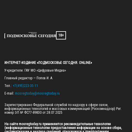
18+
ИНТЕРНЕТ-ИЗДАНИЕ «ПОДМОСКОВЬЕ СЕГОДНЯ. ONLINE»
Учредители: ГАУ МО «Цифровые Медиа»

Главный редактор — Попов И. А.

Тел.: 
+7(495)223-35-11
E-mail: 
mosregtoday@mosregtoday.ru
Зарегистрировано Федеральной службой по надзору в сфере связи, 
информационных технологий и массовых коммуникаций (Роскомнадзор) Рег. 
номер ЭЛ № ФС77-89830 от 28.07.2025

На сайте mosregtoday.ru применяются рекомендательные технологии 
(информационные технологии предоставления информации на основе сбора, 
систематизации и анализа сведений, относящихся к предпочтениям 