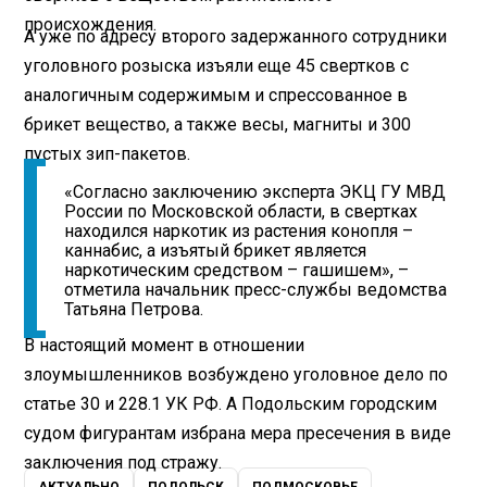
происхождения.
А уже по адресу второго задержанного сотрудники
уголовного розыска изъяли еще 45 свертков с
аналогичным содержимым и спрессованное в
брикет вещество, а также весы, магниты и 300
пустых зип-пакетов.
«Согласно заключению эксперта ЭКЦ ГУ МВД
России по Московской области, в свертках
находился наркотик из растения конопля –
каннабис, а изъятый брикет является
наркотическим средством – гашишем», –
отметила начальник пресс-службы ведомства
Татьяна Петрова.
В настоящий момент в отношении
злоумышленников возбуждено уголовное дело по
статье 30 и 228.1 УК РФ. А Подольским городским
судом фигурантам избрана мера пресечения в виде
1×
0:00 / 0:00
заключения под стражу.