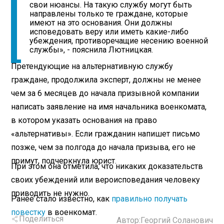
свои нюансы. На такую службу могут быть
направлены только те граждане, которые
имеют на это основания. Они должны
исповедовать веру или иметь какие-либо
убеждения, противоречащие несению военной
службы», - пояснила Лютницкая.
Претендующие на альтернативную службу
граждане, продолжила эксперт, должны не менее
чем за 6 месяцев до начала призывной компании
написать заявление на имя начальника военкомата,
в котором указать основания на право
«альтернативы». Если гражданин напишет письмо
позже, чем за полгода до начала призыва, его не
примут, подчеркнула юрист.
При этом она отметила, что никаких доказательств
своих убеждений или вероисповедания человеку
приводить не нужно.
Ранее стало известно, как
правильно получать
повестку
в военкомат.
Поделиться
Автор:
Георгий Соланович