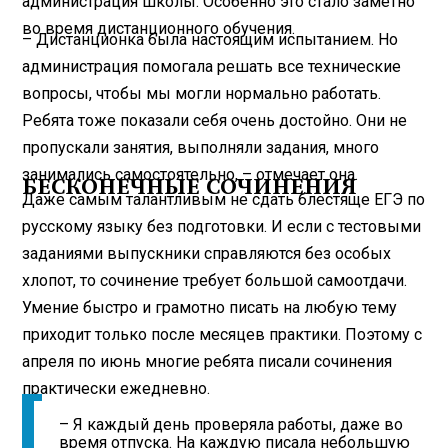
администрация школы. Особенно это стало заметно
во время дистанционного обучения.
– Дистанционка была настоящим испытанием. Но
администрация помогала решать все технические
вопросы, чтобы мы могли нормально работать.
Ребята тоже показали себя очень достойно. Они не
пропускали занятия, выполняли задания, много
занимались самостоятельно, – отмечает она.
БЕСКОНЕЧНЫЕ СОЧИНЕНИЯ
Даже самым талантливым не сдать блестяще ЕГЭ по
русскому языку без подготовки. И если с тестовыми
заданиями выпускники справляются без особых
хлопот, то сочинение требует большой самоотдачи.
Умение быстро и грамотно писать на любую тему
приходит только после месяцев практики. Поэтому с
апреля по июнь многие ребята писали сочинения
практически ежедневно.
– Я каждый день проверяла работы, даже во
время отпуска. На каждую писала небольшую