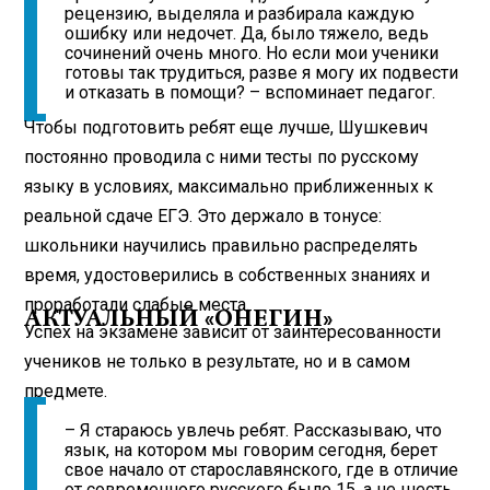
рецензию, выделяла и разбирала каждую
ошибку или недочет. Да, было тяжело, ведь
сочинений очень много. Но если мои ученики
готовы так трудиться, разве я могу их подвести
и отказать в помощи? – вспоминает педагог.
Чтобы подготовить ребят еще лучше, Шушкевич
постоянно проводила с ними тесты по русскому
языку в условиях, максимально приближенных к
реальной сдаче ЕГЭ. Это держало в тонусе:
школьники научились правильно распределять
время, удостоверились в собственных знаниях и
проработали слабые места.
АКТУАЛЬНЫЙ «ОНЕГИН»
Успех на экзамене зависит от заинтересованности
учеников не только в результате, но и в самом
предмете.
– Я стараюсь увлечь ребят. Рассказываю, что
язык, на котором мы говорим сегодня, берет
свое начало от старославянского, где в отличие
от современного русского было 15, а не шесть