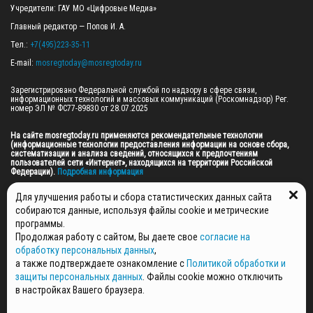
Учредители: ГАУ МО «Цифровые Медиа»

Главный редактор — Попов И. А.

Тел.: 
+7(495)223-35-11
E-mail: 
mosregtoday@mosregtoday.ru
Зарегистрировано Федеральной службой по надзору в сфере связи, 
информационных технологий и массовых коммуникаций (Роскомнадзор) Рег. 
номер ЭЛ № ФС77-89830 от 28.07.2025

На сайте mosregtoday.ru применяются рекомендательные технологии 
(информационные технологии предоставления информации на основе сбора, 
систематизации и анализа сведений, относящихся к предпочтениям 
пользователей сети «Интернет», находящихся на территории Российской 
Федерации).
 Подробная информация
© 2026 ПРАВА НА ВСЕ МАТЕРИАЛЫ САЙТА ПРИНАДЛЕЖАТ ГАУ МО "ЦИФРОВЫЕ 
Для улучшения работы и сбора статистических данных сайта
МЕДИА" (ОГРН: 1255000059467).
собираются данные, используя файлы cookie и метрические
программы.
Продолжая работу с сайтом, Вы даете свое
согласие на
ПОЛИТИКА ОБРАБОТКИ И ЗАЩИТЫ ПЕРСОНАЛЬНЫХ ДАННЫХ
обработку персональных данных
,
НОВОСТИ
а также подтверждаете ознакомление с
Политикой обработки и
ГАЗЕТЫ
защиты персональных данных
. Файлы cookie можно отключить
РЕКЛАМОДАТЕЛЯМ
в настройках Вашего браузера.
КОНТАКТНАЯ ИНФОРМАЦИЯ