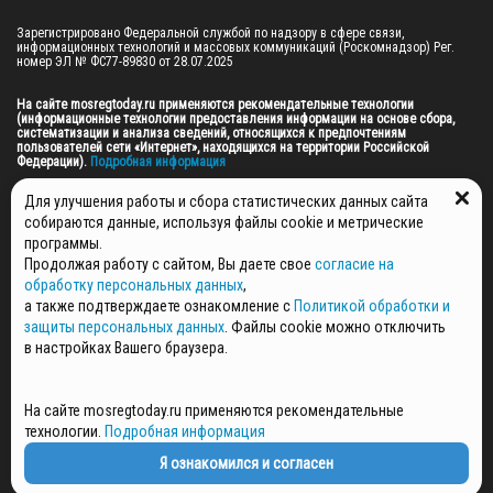
Зарегистрировано Федеральной службой по надзору в сфере связи, 
информационных технологий и массовых коммуникаций (Роскомнадзор) Рег. 
номер ЭЛ № ФС77-89830 от 28.07.2025

На сайте mosregtoday.ru применяются рекомендательные технологии 
(информационные технологии предоставления информации на основе сбора, 
систематизации и анализа сведений, относящихся к предпочтениям 
пользователей сети «Интернет», находящихся на территории Российской 
Федерации).
 Подробная информация
© 2026 ПРАВА НА ВСЕ МАТЕРИАЛЫ САЙТА ПРИНАДЛЕЖАТ ГАУ МО "ЦИФРОВЫЕ 
Для улучшения работы и сбора статистических данных сайта
МЕДИА" (ОГРН: 1255000059467).
собираются данные, используя файлы cookie и метрические
программы.
Продолжая работу с сайтом, Вы даете свое
согласие на
ПОЛИТИКА ОБРАБОТКИ И ЗАЩИТЫ ПЕРСОНАЛЬНЫХ ДАННЫХ
обработку персональных данных
,
НОВОСТИ
а также подтверждаете ознакомление с
Политикой обработки и
ГАЗЕТЫ
защиты персональных данных
. Файлы cookie можно отключить
РЕКЛАМОДАТЕЛЯМ
в настройках Вашего браузера.
КОНТАКТНАЯ ИНФОРМАЦИЯ
О РЕДАКЦИИ
На сайте mosregtoday.ru применяются рекомендательные
СПЕЦПРОЕКТЫ
технологии.
Подробная информация
СТАТЬИ
ПОЛИТИКА КОНФИДЕНЦИАЛЬНОСТИ
Я ознакомился и согласен