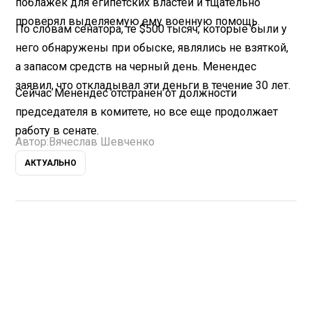
поблажек для египетских властей и тщательно
проверял выделяемую ему военную помощь.
По словам сенатора, те $500 тысяч, которые были у
него обнаружены при обыске, являлись не взяткой,
а запасом средств на черный день. Менендес
заявил, что откладывал эти деньги в течение 30 лет.
Сейчас Менендес отстранен от должности
председателя в комитете, но все еще продолжает
работу в сенате.
Автор:
Вячеслав Шевченко
АКТУАЛЬНО