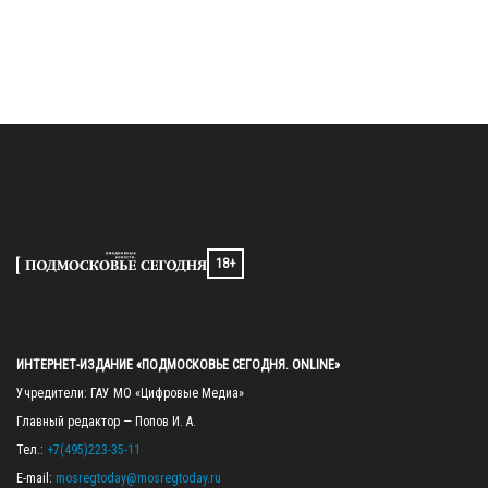
18+
ИНТЕРНЕТ-ИЗДАНИЕ «ПОДМОСКОВЬЕ СЕГОДНЯ. ONLINE»
Учредители: ГАУ МО «Цифровые Медиа»

Главный редактор — Попов И. А.

Тел.: 
+7(495)223-35-11
E-mail: 
mosregtoday@mosregtoday.ru