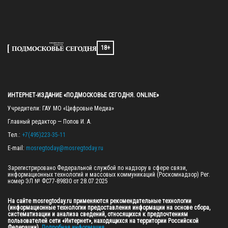
18+
ИНТЕРНЕТ-ИЗДАНИЕ «ПОДМОСКОВЬЕ СЕГОДНЯ. ONLINE»
Учредители: ГАУ МО «Цифровые Медиа»

Главный редактор — Попов И. А.

Тел.: 
+7(495)223-35-11
E-mail: 
mosregtoday@mosregtoday.ru
Зарегистрировано Федеральной службой по надзору в сфере связи, 
информационных технологий и массовых коммуникаций (Роскомнадзор) Рег. 
номер ЭЛ № ФС77-89830 от 28.07.2025

На сайте mosregtoday.ru применяются рекомендательные технологии 
(информационные технологии предоставления информации на основе сбора, 
систематизации и анализа сведений, относящихся к предпочтениям 
пользователей сети «Интернет», находящихся на территории Российской 
Федерации).
 Подробная информация