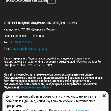
ИНТЕРНЕТ-ИЗДАНИЕ «ПОДМОСКОВЬЕ СЕГОДНЯ. ONLINE»
Учредители: ГАУ МО «Цифровые Медиа»

Главный редактор — Попов И. А.

Тел.: 
+7(495)223-35-11
E-mail: 
mosregtoday@mosregtoday.ru
Зарегистрировано Федеральной службой по надзору в сфере связи, 
информационных технологий и массовых коммуникаций (Роскомнадзор) Рег. 
номер ЭЛ № ФС77-89830 от 28.07.2025

На сайте mosregtoday.ru применяются рекомендательные технологии 
(информационные технологии предоставления информации на основе сбора, 
систематизации и анализа сведений, относящихся к предпочтениям 
пользователей сети «Интернет», находящихся на территории Российской 
Федерации).
 Подробная информация
© 2026 ПРАВА НА ВСЕ МАТЕРИАЛЫ САЙТА ПРИНАДЛЕЖАТ ГАУ МО "ЦИФРОВЫЕ 
Для улучшения работы и сбора статистических данных сайта
МЕДИА" (ОГРН: 1255000059467).
собираются данные, используя файлы cookie и метрические
программы.
Продолжая работу с сайтом, Вы даете свое
согласие на