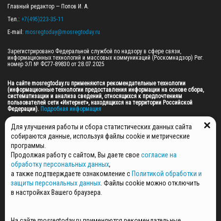
Главный редактор — Попов И. А.

Тел.: 
+7(495)223-35-11
E-mail: 
mosregtoday@mosregtoday.ru
Зарегистрировано Федеральной службой по надзору в сфере связи, 
информационных технологий и массовых коммуникаций (Роскомнадзор) Рег. 
номер ЭЛ № ФС77-89830 от 28.07.2025

На сайте mosregtoday.ru применяются рекомендательные технологии 
(информационные технологии предоставления информации на основе сбора, 
систематизации и анализа сведений, относящихся к предпочтениям 
пользователей сети «Интернет», находящихся на территории Российской 
Федерации).
 Подробная информация
© 2026 ПРАВА НА ВСЕ МАТЕРИАЛЫ САЙТА ПРИНАДЛЕЖАТ ГАУ МО "ЦИФРОВЫЕ 
Для улучшения работы и сбора статистических данных сайта
МЕДИА" (ОГРН: 1255000059467).
собираются данные, используя файлы cookie и метрические
программы.
Продолжая работу с сайтом, Вы даете свое
согласие на
ПОЛИТИКА ОБРАБОТКИ И ЗАЩИТЫ ПЕРСОНАЛЬНЫХ ДАННЫХ
обработку персональных данных
,
НОВОСТИ
а также подтверждаете ознакомление с
Политикой обработки и
ГАЗЕТЫ
защиты персональных данных
. Файлы cookie можно отключить
РЕКЛАМОДАТЕЛЯМ
в настройках Вашего браузера.
КОНТАКТНАЯ ИНФОРМАЦИЯ
О РЕДАКЦИИ
На сайте mosregtoday.ru применяются рекомендательные