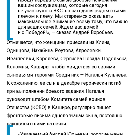
вашим сослуживцам, которые сегодня
не участвуют в ВКС, но находятся рядом с вами
плечом к плечу. Мы стараемся оказывать
максимальное внимание всему тому, что важно
для ваших семей. Ждем вас домой
и с Победой!», — сказал Андрей Воробьев.
Отмечается, что женщины приехали из Клина,
Одинцова, Нахабина, Реутова, Апрелевки,
Ивантеевки, Королева, Сергиева Посада, Подольска,
Коломны, Каширы, чтобы увидеться со своими
сыновьями-героями. Среди них — Наталья Кульнева.
К сожалению, ее сын в декабре героически погиб
при выполнении боевого задания. Наталья
руководит штабом Комитета семей воинов
Отечества (КСВО) в Кашире, регулярно пишет
фронтовые письма однополчанам сына, постоянно
находится с ними на связи.
«Уважаемый Андрей Юрьевич, дорогие мамы