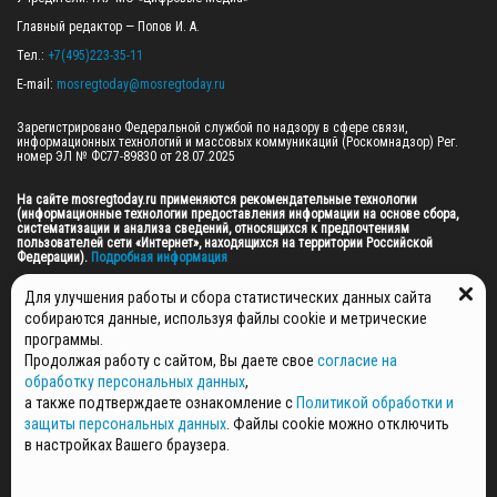
Главный редактор — Попов И. А.

Тел.: 
+7(495)223-35-11
E-mail: 
mosregtoday@mosregtoday.ru
Зарегистрировано Федеральной службой по надзору в сфере связи, 
информационных технологий и массовых коммуникаций (Роскомнадзор) Рег. 
номер ЭЛ № ФС77-89830 от 28.07.2025

На сайте mosregtoday.ru применяются рекомендательные технологии 
(информационные технологии предоставления информации на основе сбора, 
систематизации и анализа сведений, относящихся к предпочтениям 
пользователей сети «Интернет», находящихся на территории Российской 
Федерации).
 Подробная информация
© 2026 ПРАВА НА ВСЕ МАТЕРИАЛЫ САЙТА ПРИНАДЛЕЖАТ ГАУ МО "ЦИФРОВЫЕ 
Для улучшения работы и сбора статистических данных сайта
МЕДИА" (ОГРН: 1255000059467).
собираются данные, используя файлы cookie и метрические
программы.
Продолжая работу с сайтом, Вы даете свое
согласие на
ПОЛИТИКА ОБРАБОТКИ И ЗАЩИТЫ ПЕРСОНАЛЬНЫХ ДАННЫХ
обработку персональных данных
,
НОВОСТИ
а также подтверждаете ознакомление с
Политикой обработки и
ГАЗЕТЫ
защиты персональных данных
. Файлы cookie можно отключить
РЕКЛАМОДАТЕЛЯМ
в настройках Вашего браузера.
КОНТАКТНАЯ ИНФОРМАЦИЯ
О РЕДАКЦИИ