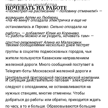
извинения за неудобства.
НОЧЕВАТЬ НА РАБОТЕ
«Посмотрел на расписание — половину отменили!» —
возмущен Артем из Люберец.
«На 46 минут опоздала электричка и еще не
остановилась в Перово. Сильно опоздала на
работу», — добавляет Юлия из Коренево.
«С работы можно и не уходить, ночевать там» —
грустно резюмирует Алина из Малаховки.
Такими сообщениями несколько дней пестрят
группы в соцсетях подмосковных городов, чьи
жители пользуются Казанским направлением
железной дороги. Много сообщений поступает в
Telegram-боты Московской железной дороги и
Центральной пригородной пассажирской компании.
И ситуация действительно патовая - электрички
следуют с опозданием, не останавливаются на
нужных станциях, многие отменены. Чтобы
добраться до работы или обратно, приходится ждать
по часу, а то и больше. Образовываются большие