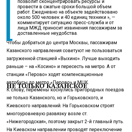
позволит сконцентрировать ресурсы и
провести в сжатые сроки большой объем
работ. Ежедневно на объекте задействовано
около 500 человек и 40 единиц техники », —
комментирует ситуацию пресс-служба и от
лица МЖД приносит извинения пассажирам за
доставленные неудобства.
Чтобы добраться до центра Москвы, пассажирам
Казанского направления советуют не пользоваться
загруженной станцией «Выхино». Лучше выходить
раньше – на «Косино» и пересесть на метро. А от
станции «Перово» ходят компенсационные
автобусы до метро «Перово» и МЦК.
НЕ ТОЛЬКО КАЗАНСКОЕ
К слову, перемены коснулись пригородных поездов
не только Казанского, но и Горьковского, и
Киевского направлений. На Горьковском строят
многоуровневую развязку возле ст.
«Нижегородская», поэтому закрыт 2-й главный путь.
На Киевском направлении проводят переключение