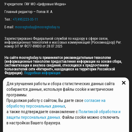
Учредители: ГАУ МО «Цифровые Медиа»

Главный редактор — Попов И. А.

Тел.: 
+7(495)223-35-11
E-mail: 
mosregtoday@mosregtoday.ru
Зарегистрировано Федеральной службой по надзору в сфере связи, 
информационных технологий и массовых коммуникаций (Роскомнадзор) Рег. 
номер ЭЛ № ФС77-89830 от 28.07.2025

На сайте mosregtoday.ru применяются рекомендательные технологии 
(информационные технологии предоставления информации на основе сбора, 
систематизации и анализа сведений, относящихся к предпочтениям 
пользователей сети «Интернет», находящихся на территории Российской 
Федерации).
 Подробная информация
© 2026 ПРАВА НА ВСЕ МАТЕРИАЛЫ САЙТА ПРИНАДЛЕЖАТ ГАУ МО "ЦИФРОВЫЕ 
Для улучшения работы и сбора статистических данных сайта
МЕДИА" (ОГРН: 1255000059467).
собираются данные, используя файлы cookie и метрические
программы.
Продолжая работу с сайтом, Вы даете свое
согласие на
ПОЛИТИКА ОБРАБОТКИ И ЗАЩИТЫ ПЕРСОНАЛЬНЫХ ДАННЫХ
обработку персональных данных
,
НОВОСТИ
а также подтверждаете ознакомление с
Политикой обработки и
ГАЗЕТЫ
защиты персональных данных
. Файлы cookie можно отключить
РЕКЛАМОДАТЕЛЯМ
в настройках Вашего браузера.
КОНТАКТНАЯ ИНФОРМАЦИЯ