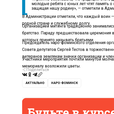
молодые ребята с юных лет чтят память о
защищая нашу родину», — отметили в Адм
В Администрации отметили, что каждый воин —
родной стране и служебному долгу.
Организацией митинга традиционно занималис
братство. Параду предшествовала церемония в
которых принято называть братьями.
Председатель наро-фоминского отделения орга
Совета депутатов Сергей Тестов в торжестве
ветеранов землякам значки организации и чле
Участники мероприятия почтили минутой молчани
мемориалу возложили цветы.
Поделиться
АКТУАЛЬНО
НАРО-ФОМИНСК