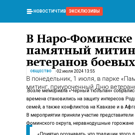
НОВОСТИ
ЧТИВО
ЭКСКЛЮЗИВЫ
В Наро-Фоминске 
памятный митинг
ветеранов боевых
02 июля 2024 13:55
ОБЩЕСТВО
В понедельник, 1 июля, в парке «П
митинг, приуроченный Дню ветеран
.Возле мемориала «Черный тюльпан» собрались
времена становились на защиту интересов Род
семей, а также конфликтов на Кавказе и в Афг
В мероприятии приняли участие представители
Фоминского округа, неравнодушные горожане 
«Приятно осознавать, что традиции этого 