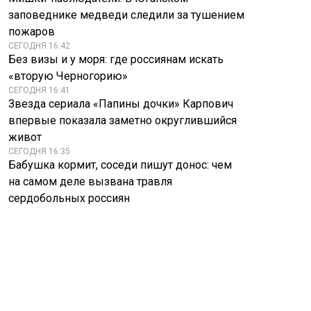
заповеднике медведи следили за тушением
пожаров
СЕГОДНЯ 16:42
Без визы и у моря: где россиянам искать
«вторую Черногорию»
СЕГОДНЯ 16:41
Звезда сериала «Папины дочки» Карпович
впервые показала заметно округлившийся
живот
СЕГОДНЯ 16:35
Бабушка кормит, соседи пишут донос: чем
на самом деле вызвана травля
сердобольных россиян