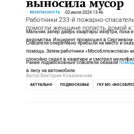
выносила мусор
02 июля 2024 13:46
БЕЗОПАСНОСТЬ
Работники 233-й пожарно-спасател
помогли женщине попасть домой к 
Мальчик запер дверь квартиры изнутри, пока 
ведомства. Инцидент произошел в Сергиевом 
Спасатели оперативно прибыли на место и ок
помощь. Затем работники «Мособлпожспаса» ак
спокойно сидел в квартире и смотрел мультфи
Ранее подмосковные спасатели оказали
помо
в лесу на автомобиле.
Автор:
Виктория Ковалевская
АКТУАЛЬНО
ПОДМОСКОВЬЕ
ГКУ МО «МОСОБЛП