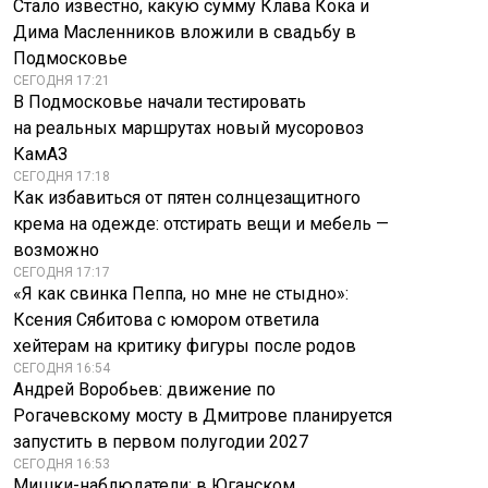
Стало известно, какую сумму Клава Кока и
Дима Масленников вложили в свадьбу в
Подмосковье
СЕГОДНЯ 17:21
В Подмосковье начали тестировать
на реальных маршрутах новый мусоровоз
КамАЗ
СЕГОДНЯ 17:18
Как избавиться от пятен солнцезащитного
крема на одежде: отстирать вещи и мебель —
возможно
СЕГОДНЯ 17:17
«Я как свинка Пеппа, но мне не стыдно»:
Ксения Сябитова с юмором ответила
хейтерам на критику фигуры после родов
СЕГОДНЯ 16:54
Андрей Воробьев: движение по
Рогачевскому мосту в Дмитрове планируется
запустить в первом полугодии 2027
СЕГОДНЯ 16:53
Мишки-наблюдатели: в Юганском