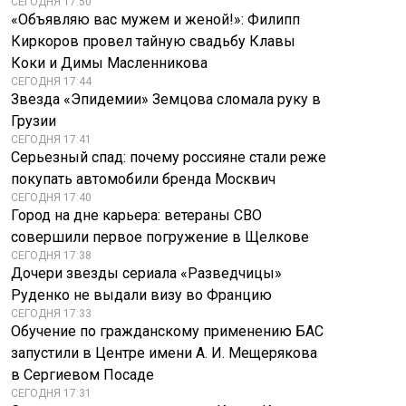
СЕГОДНЯ 17:50
«Объявляю вас мужем и женой!»: Филипп
Киркоров провел тайную свадьбу Клавы
Коки и Димы Масленникова
СЕГОДНЯ 17:44
Звезда «Эпидемии» Земцова сломала руку в
Грузии
СЕГОДНЯ 17:41
Серьезный спад: почему россияне стали реже
покупать автомобили бренда Москвич
СЕГОДНЯ 17:40
Город на дне карьера: ветераны СВО
совершили первое погружение в Щелкове
СЕГОДНЯ 17:38
Дочери звезды сериала «Разведчицы»
Руденко не выдали визу во Францию
СЕГОДНЯ 17:33
Обучение по гражданскому применению БАС
запустили в Центре имени А. И. Мещерякова
в Сергиевом Посаде
СЕГОДНЯ 17:31