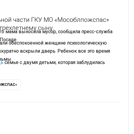
ьной части ГКУ МО «Мособлпожспас»
трехлетнему сыну.
его мама выносила мусор, сообщила пресс-служба
Посаде.
азали обеспокоенной женщине психологическую
куратно вскрыли дверь. Ребенок все это время
льмы.
щь
семье с двумя детьми, которая заблудилась
ОЖСПАС»