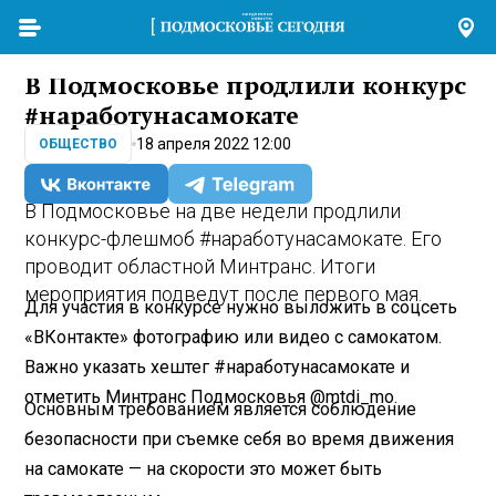
В Подмосковье продлили конкурс
#наработунасамокате
18 апреля 2022 12:00
ОБЩЕСТВО
В Подмосковье на две недели продлили
конкурс-флешмоб #наработунасамокате. Его
проводит областной Минтранс. Итоги
мероприятия подведут после первого мая.
Для участия в конкурсе нужно выложить в соцсеть
«ВКонтакте» фотографию или видео с самокатом.
Важно указать хештег #наработунасамокате и
отметить Минтранс Подмосковья @mtdi_mo.
Основным требованием является соблюдение
безопасности при съемке себя во время движения
на самокате — на скорости это может быть