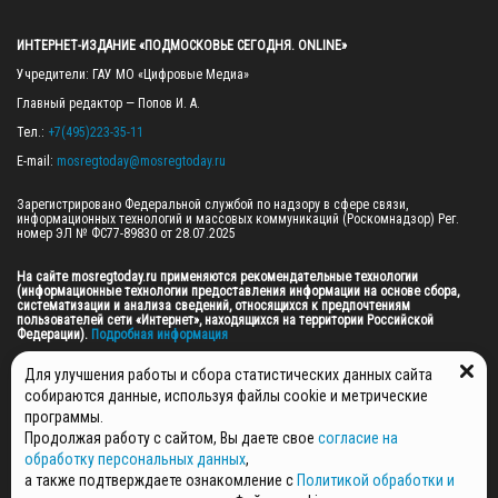
ИНТЕРНЕТ-ИЗДАНИЕ «ПОДМОСКОВЬЕ СЕГОДНЯ. ONLINE»
Учредители: ГАУ МО «Цифровые Медиа»

Главный редактор — Попов И. А.

Тел.: 
+7(495)223-35-11
E-mail: 
mosregtoday@mosregtoday.ru
Зарегистрировано Федеральной службой по надзору в сфере связи, 
информационных технологий и массовых коммуникаций (Роскомнадзор) Рег. 
номер ЭЛ № ФС77-89830 от 28.07.2025

На сайте mosregtoday.ru применяются рекомендательные технологии 
(информационные технологии предоставления информации на основе сбора, 
систематизации и анализа сведений, относящихся к предпочтениям 
пользователей сети «Интернет», находящихся на территории Российской 
Федерации).
 Подробная информация
© 2026 ПРАВА НА ВСЕ МАТЕРИАЛЫ САЙТА ПРИНАДЛЕЖАТ ГАУ МО "ЦИФРОВЫЕ 
Для улучшения работы и сбора статистических данных сайта
МЕДИА" (ОГРН: 1255000059467).
собираются данные, используя файлы cookie и метрические
программы.
Продолжая работу с сайтом, Вы даете свое
согласие на
ПОЛИТИКА ОБРАБОТКИ И ЗАЩИТЫ ПЕРСОНАЛЬНЫХ ДАННЫХ
обработку персональных данных
,
НОВОСТИ
а также подтверждаете ознакомление с
Политикой обработки и
ГАЗЕТЫ