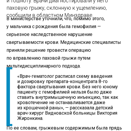
и тошноту. Врачи диагностировали у него
паховую грыжу, склонную к ущемлению,
сообщили в областном Минздраве.
В министерстве уточнили, что, помимо этого,
у мальчика с рождения была гемофилия —
серьезное наследственное нарушение
свертываемости крови. Медицинские специалисты
приняли решение провести операцию
по вправлению паховой грыжи путем
мультидисциплинарного подхода.
«Врач-гематолог расписал схему введения
и дозировку препарата-концентрата 8-го
фактора свертывания крови. Без него юному
пациенту с гемофилией нельзя было даже
ставить внутримышечную инъекцию, так как
кровотечение не останавливается даже
из крошечной раны», — рассказала детский
врач-хирург Видновской больницы Виктория
Жиронкина.
По ее словам, грыжевым содержимым была прядь