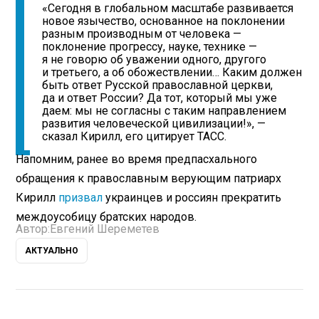
«Сегодня в глобальном масштабе развивается
новое язычество, основанное на поклонении
разным производным от человека —
поклонение прогрессу, науке, технике —
я не говорю об уважении одного, другого
и третьего, а об обожествлении… Каким должен
быть ответ Русской православной церкви,
да и ответ России? Да тот, который мы уже
даем: мы не согласны с таким направлением
развития человеческой цивилизации!», —
сказал Кирилл, его цитирует ТАСС.
Напомним, ранее во время предпасхального
обращения к православным верующим патриарх
Кирилл
призвал
украинцев и россиян прекратить
междоусобицу братских народов.
Автор:
Евгений Шереметев
АКТУАЛЬНО