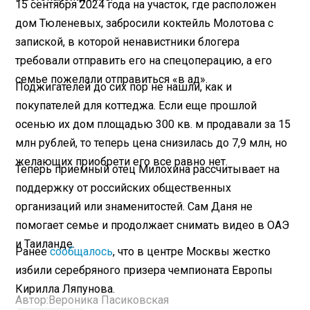
15 сентября 2024 года на участок, где расположен
дом Тюленевых, забросили коктейль Молотова с
запиской, в которой ненавистники блогера
требовали отправить его на спецоперацию, а его
семье пожелали отправиться «в ад».
Поджигателей до сих пор не нашли, как и
покупателей для коттеджа. Если еще прошлой
осенью их дом площадью 300 кв. м продавали за 15
млн рублей, то теперь цена снизилась до 7,9 млн, но
желающих приобрети его все равно нет.
Теперь приемный отец Милохина рассчитывает на
поддержку от российских общественных
организаций или знаменитостей. Сам Даня не
помогает семье и продолжает снимать видео в ОАЭ
и Таиланде.
Ранее
сообщалось
, что в центре Москвы жестко
избили серебряного призера чемпионата Европы
Кирилла Ляпунова.
Автор:
Вероника Пасиковская