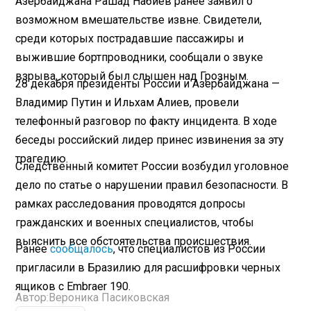
Азербайджана Рашад Набиев ранее заявил о
возможном вмешательстве извне. Свидетели,
среди которых пострадавшие пассажиры и
выжившие бортпроводники, сообщали о звуке
взрыва, который был слышен над Грозным.
28 декабря президенты России и Азербайджана —
Владимир Путин и Ильхам Алиев, провели
телефонный разговор по факту инцидента. В ходе
беседы российский лидер принес извинения за эту
трагедию.
Следственный комитет России возбудил уголовное
дело по статье о нарушении правил безопасности. В
рамках расследования проводятся допросы
гражданских и военных специалистов, чтобы
выяснить все обстоятельства происшествия.
Ранее
сообщалось
, что специалистов из России
пригласили в Бразилию для расшифровки черных
ящиков с Embraer 190.
Автор:
Вероника Пасиковская