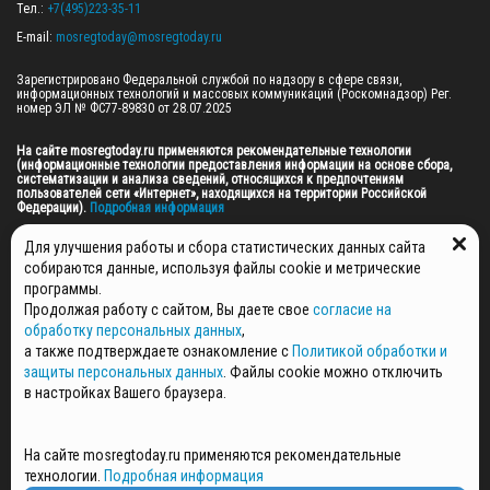
Тел.: 
+7(495)223-35-11
E-mail: 
mosregtoday@mosregtoday.ru
Зарегистрировано Федеральной службой по надзору в сфере связи, 
информационных технологий и массовых коммуникаций (Роскомнадзор) Рег. 
номер ЭЛ № ФС77-89830 от 28.07.2025

На сайте mosregtoday.ru применяются рекомендательные технологии 
(информационные технологии предоставления информации на основе сбора, 
систематизации и анализа сведений, относящихся к предпочтениям 
пользователей сети «Интернет», находящихся на территории Российской 
Федерации).
 Подробная информация
© 2026 ПРАВА НА ВСЕ МАТЕРИАЛЫ САЙТА ПРИНАДЛЕЖАТ ГАУ МО "ЦИФРОВЫЕ 
Для улучшения работы и сбора статистических данных сайта
МЕДИА" (ОГРН: 1255000059467).
собираются данные, используя файлы cookie и метрические
программы.
Продолжая работу с сайтом, Вы даете свое
согласие на
ПОЛИТИКА ОБРАБОТКИ И ЗАЩИТЫ ПЕРСОНАЛЬНЫХ ДАННЫХ
обработку персональных данных
,
НОВОСТИ
а также подтверждаете ознакомление с
Политикой обработки и
ГАЗЕТЫ
защиты персональных данных
. Файлы cookie можно отключить
РЕКЛАМОДАТЕЛЯМ
в настройках Вашего браузера.
КОНТАКТНАЯ ИНФОРМАЦИЯ
О РЕДАКЦИИ
На сайте mosregtoday.ru применяются рекомендательные
СПЕЦПРОЕКТЫ
технологии.
Подробная информация
СТАТЬИ