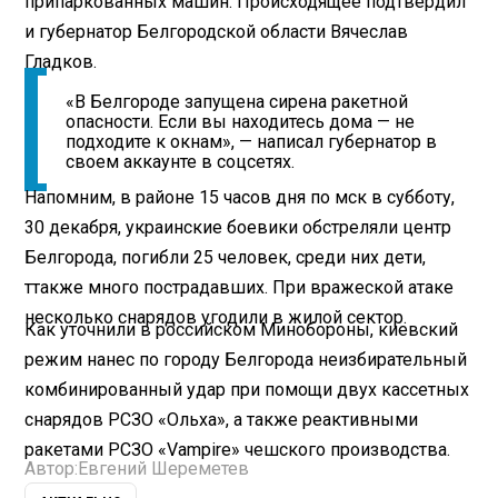
припаркованных машин. Происходящее подтвердил
и губернатор Белгородской области Вячеслав
Гладков.
«В Белгороде запущена сирена ракетной
опасности. Если вы находитесь дома — не
подходите к окнам», — написал губернатор в
своем аккаунте в соцсетях.
Напомним, в районе 15 часов дня по мск в субботу,
30 декабря, украинские боевики обстреляли центр
Белгорода, погибли 25 человек, среди них дети,
ттакже много пострадавших. При вражеской атаке
несколько снарядов угодили в жилой сектор.
Как уточнили в российском Минобороны, киевский
режим нанес по городу Белгорода неизбирательный
комбинированный удар при помощи двух кассетных
снарядов РСЗО «Ольха», а также реактивными
ракетами РСЗО «Vampire» чешского производства.
Автор:
Евгений Шереметев