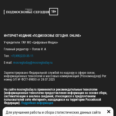
18+
ИНТЕРНЕТ-ИЗДАНИЕ «ПОДМОСКОВЬЕ СЕГОДНЯ. ONLINE»
Учредители: ГАУ МО «Цифровые Медиа»

Главный редактор — Попов И. А.

Тел.: 
+7(495)223-35-11
E-mail: 
mosregtoday@mosregtoday.ru
Зарегистрировано Федеральной службой по надзору в сфере связи, 
информационных технологий и массовых коммуникаций (Роскомнадзор) Рег. 
номер ЭЛ № ФС77-89830 от 28.07.2025

На сайте mosregtoday.ru применяются рекомендательные технологии 
(информационные технологии предоставления информации на основе сбора, 
систематизации и анализа сведений, относящихся к предпочтениям 
пользователей сети «Интернет», находящихся на территории Российской 
Федерации).
 Подробная информация
© 2026 ПРАВА НА ВСЕ МАТЕРИАЛЫ САЙТА ПРИНАДЛЕЖАТ ГАУ МО "ЦИФРОВЫЕ 
Для улучшения работы и сбора статистических данных сайта
МЕДИА" (ОГРН: 1255000059467).