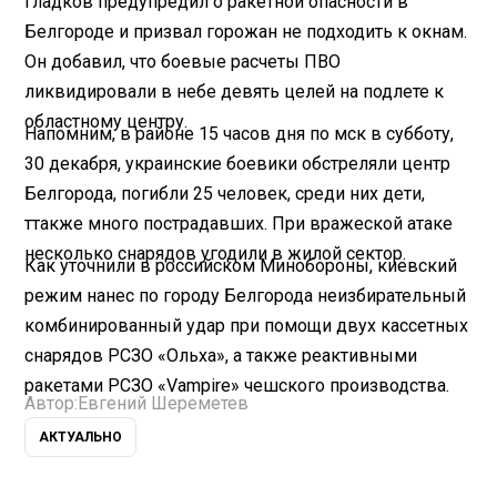
Гладков предупредил о ракетной опасности в
Белгороде и призвал горожан не подходить к окнам.
Он добавил, что боевые расчеты ПВО
ликвидировали в небе девять целей на подлете к
областному центру.
Напомним, в районе 15 часов дня по мск в субботу,
30 декабря, украинские боевики обстреляли центр
Белгорода, погибли 25 человек, среди них дети,
ттакже много пострадавших. При вражеской атаке
несколько снарядов угодили в жилой сектор.
Как уточнили в российском Минобороны, киевский
режим нанес по городу Белгорода неизбирательный
комбинированный удар при помощи двух кассетных
снарядов РСЗО «Ольха», а также реактивными
ракетами РСЗО «Vampire» чешского производства.
Автор:
Евгений Шереметев
АКТУАЛЬНО