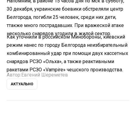
Напомним, в районе 15 часов дня по мск в субботу,
30 декабря, украинские боевики обстреляли центр
Белгорода, погибли 25 человек, среди них дети,
ттакже много пострадавших. При вражеской атаке
несколько снарядов угодили в жилой сектор.
Как уточнили в российском Минобороны, киевский
режим нанес по городу Белгорода неизбирательный
комбинированный удар при помощи двух кассетных
снарядов РСЗО «Ольха», а также реактивными
ракетами РСЗО «Vampire» чешского производства.
Автор:
Евгений Шереметев
АКТУАЛЬНО