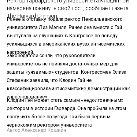
Ректор Гарвардского университета Клодин Гэй
намерена покинуть свой пост, сообщает газета
The Harvard Crimson.
Ранее в отставку подала ректор Пенсильванского
университета Лиз Мэгилл. Ранее она вместе с Гэй
выступала на слушаниях в Конгрессе по поводу
усилившихся в американских вузах антисемитских
настроений.
Законодатели сочли, что руководители
университетов не приняли достаточных мер для
защиты «уязвимых» студентов. Конгрессмен Элиза
Стефаник заявила, что Клодин Гэй не
классифицировала антисемитские демонстрации как
«преследование».
Клодин Гэй может стать самым «недолговечным»
ректором в истории Гарварда. Она пробыла на этом
посту чуть более полугода. Гэй была первым
чернокожим ректором университета.
Автор:
Александр Кошкин