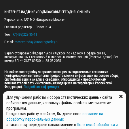
ИНТЕРНЕТ-ИЗДАНИЕ «ПОДМОСКОВЬЕ СЕГОДНЯ. ONLINE»
Учредители: ГАУ МО «Цифровые Медиа»

Главный редактор — Попов И. А.

Тел.: 
+7(495)223-35-11
E-mail: 
mosregtoday@mosregtoday.ru
Зарегистрировано Федеральной службой по надзору в сфере связи, 
информационных технологий и массовых коммуникаций (Роскомнадзор) Рег. 
номер ЭЛ № ФС77-89830 от 28.07.2025

На сайте mosregtoday.ru применяются рекомендательные технологии 
(информационные технологии предоставления информации на основе сбора, 
систематизации и анализа сведений, относящихся к предпочтениям 
пользователей сети «Интернет», находящихся на территории Российской 
Федерации).
 Подробная информация
© 2026 ПРАВА НА ВСЕ МАТЕРИАЛЫ САЙТА ПРИНАДЛЕЖАТ ГАУ МО "ЦИФРОВЫЕ 
Для улучшения работы и сбора статистических данных сайта
МЕДИА" (ОГРН: 1255000059467).
собираются данные, используя файлы cookie и метрические
программы.
Продолжая работу с сайтом, Вы даете свое
согласие на
ПОЛИТИКА ОБРАБОТКИ И ЗАЩИТЫ ПЕРСОНАЛЬНЫХ ДАННЫХ
обработку персональных данных
,
НОВОСТИ
а также подтверждаете ознакомление с
Политикой обработки и