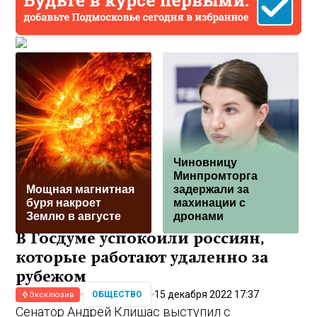
Чиновницу
Минпромторга
Мощная магнитная
задержали за
буря накроет
махинации с
Землю в августе
дронами
В Госдуме успокоили россиян,
которые работают удаленно за
рубежом
15 декабря 2022 17:37
ОБЩЕСТВО
Эксклюзив
Сенатор Андрей Клишас выступил с