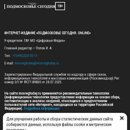
18+
ИНТЕРНЕТ-ИЗДАНИЕ «ПОДМОСКОВЬЕ СЕГОДНЯ. ONLINE»
Учредители: ГАУ МО «Цифровые Медиа»

Главный редактор — Попов И. А.

Тел.: 
+7(495)223-35-11
E-mail: 
mosregtoday@mosregtoday.ru
Зарегистрировано Федеральной службой по надзору в сфере связи, 
информационных технологий и массовых коммуникаций (Роскомнадзор) Рег. 
номер ЭЛ № ФС77-89830 от 28.07.2025

На сайте mosregtoday.ru применяются рекомендательные технологии 
(информационные технологии предоставления информации на основе сбора, 
систематизации и анализа сведений, относящихся к предпочтениям 
пользователей сети «Интернет», находящихся на территории Российской 
Федерации).
 Подробная информация
© 2026 ПРАВА НА ВСЕ МАТЕРИАЛЫ САЙТА ПРИНАДЛЕЖАТ ГАУ МО "ЦИФРОВЫЕ 
Для улучшения работы и сбора статистических данных сайта
МЕДИА" (ОГРН: 1255000059467).
собираются данные, используя файлы cookie и метрические