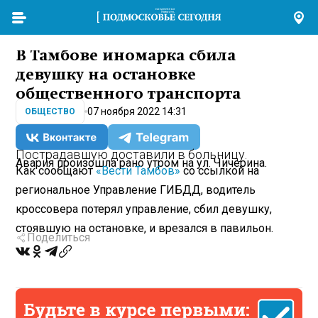
В Тамбове иномарка сбила
девушку на остановке
общественного транспорта
07 ноября 2022 14:31
ОБЩЕСТВО
Пострадавшую доставили в больницу.
Авария произошла рано утром на ул. Чичерина.
Как сообщают
«Вести Тамбов»
со ссылкой на
региональное Управление ГИБДД, водитель
кроссовера потерял управление, сбил девушку,
стоявшую на остановке, и врезался в павильон.
Поделиться