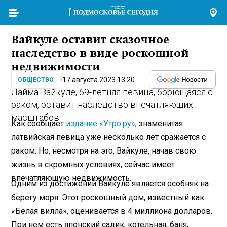
Вайкуле оставит сказочное
наследство в виде роскошной
недвижимости
17 августа 2023 13:20
ОБЩЕСТВО
Лайма Вайкуле, 69-летняя певица, борющаяся с
раком, оставит наследство впечатляющих
масштабов.
Как сообщает
издание «Утро.ру»
, знаменитая
латвийская певица уже несколько лет сражается с
раком. Но, несмотря на это, Вайкуле, начав свою
жизнь в скромных условиях, сейчас имеет
впечатляющую недвижимость.
Одним из достижений Вайкуле является особняк на
берегу моря. Этот роскошный дом, известный как
«Белая вилла», оценивается в 4 миллиона долларов.
При нем есть японский садик, котельная, баня,