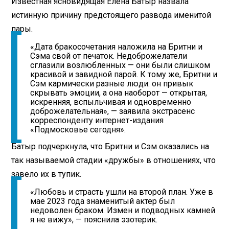
Известная ясновидящая Елена Батыр назвала
истинную причину предстоящего развода именитой
пары.
«Дата бракосочетания наложила на Бритни и
Сэма свой от печаток. Недоброжелатели
сглазили возлюбленных — они были слишком
красивой и завидной парой. К тому же, Бритни и
Сэм кармически разные люди: он привык
скрывать эмоции, а она наоборот — открытая,
искренняя, вспыльчивая и одновременно
доброжелательная», — заявила экстрасенс
корреспонденту интернет-издания
«Подмосковье сегодня».
Батыр подчеркнула, что Бритни и Сэм оказались на
так называемой стадии «дружбы» в отношениях, что
завело их в тупик.
«Любовь и страсть ушли на второй план. Уже в
мае 2023 года знаменитый актер был
недоволен браком. Измен и подводных камней
я не вижу», — пояснила эзотерик.