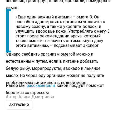
апельсин, грейпфрут, шпинат, брокколи, помидоры и
лимон.
«Еще один важный витамин – омега-3. Он
способен адаптировать организм человека к
новому сезону, а также укрепить волосы и
улучшить здоровье кожи. Употреблять омегу-3
стоит после рекомендации врача, который
также сможет назначить оптимальную дозу
этого витамина», – подсказывает эксперт.
Однако снабдить организм омегой можно и
естественным путем, если в питание добавить
белую рыбу, морепродукты, авокадо и льняное
масло. Но через еду организм может не получить
необходимых витаминов в полной мере.
Ранее мы
рассказывали
, какой продукт поможет
бороться со стрессом.
Автор:
Алина Дмитриева
АКТУАЛЬНО