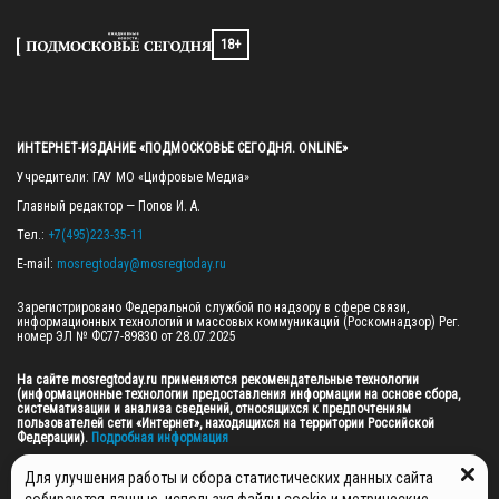
18+
ИНТЕРНЕТ-ИЗДАНИЕ «ПОДМОСКОВЬЕ СЕГОДНЯ. ONLINE»
Учредители: ГАУ МО «Цифровые Медиа»

Главный редактор — Попов И. А.

Тел.: 
+7(495)223-35-11
E-mail: 
mosregtoday@mosregtoday.ru
Зарегистрировано Федеральной службой по надзору в сфере связи, 
информационных технологий и массовых коммуникаций (Роскомнадзор) Рег. 
номер ЭЛ № ФС77-89830 от 28.07.2025

На сайте mosregtoday.ru применяются рекомендательные технологии 
(информационные технологии предоставления информации на основе сбора, 
систематизации и анализа сведений, относящихся к предпочтениям 
пользователей сети «Интернет», находящихся на территории Российской 
Федерации).
 Подробная информация
© 2026 ПРАВА НА ВСЕ МАТЕРИАЛЫ САЙТА ПРИНАДЛЕЖАТ ГАУ МО "ЦИФРОВЫЕ 
Для улучшения работы и сбора статистических данных сайта
МЕДИА" (ОГРН: 1255000059467).