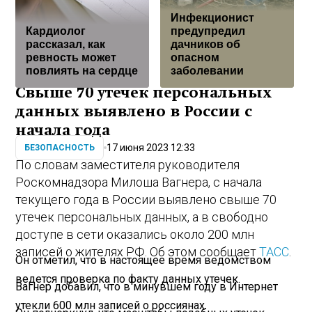
Инфекционист
Кардиолог
предупредил
рассказал, как
дачников об
ревность может
опасном
повлиять на сердце
заболевании
Свыше 70 утечек персональных
данных выявлено в России с
начала года
17 июня 2023 12:33
БЕЗОПАСНОСТЬ
По словам заместителя руководителя
Роскомнадзора Милоша Вагнера, с начала
текущего года в России выявлено свыше 70
утечек персональных данных, а в свободно
доступе в сети оказались около 200 млн
записей о жителях РФ. Об этом сообщает
ТАСС
.
Он отметил, что в настоящее время ведомством
ведется проверка по факту данных утечек.
Вагнер добавил, что в минувшем году в Интернет
утекли 600 млн записей о россиянах.