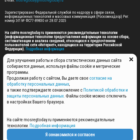
E-mail: 
mosregtoday@mosregtoday.ru
Зарегистрировано Федеральной службой по надзору в сфере связи, 
информационных технологий и массовых коммуникаций (Роскомнадзор) Рег. 
номер ЭЛ № ФС77-89830 от 28.07.2025

На сайте mosregtoday.ru применяются рекомендательные технологии 
(информационные технологии предоставления информации на основе сбора, 
систематизации и анализа сведений, относящихся к предпочтениям 
пользователей сети «Интернет», находящихся на территории Российской 
Федерации).
 Подробная информация
© 2026 ПРАВА НА ВСЕ МАТЕРИАЛЫ САЙТА ПРИНАДЛЕЖАТ ГАУ МО "ЦИФРОВЫЕ 
Для улучшения работы и сбора статистических данных сайта
МЕДИА" (ОГРН: 1255000059467).
собираются данные, используя файлы cookie и метрические
программы.
Продолжая работу с сайтом, Вы даете свое
согласие на
ПОЛИТИКА ОБРАБОТКИ И ЗАЩИТЫ ПЕРСОНАЛЬНЫХ ДАННЫХ
обработку персональных данных
,
НОВОСТИ
а также подтверждаете ознакомление с
Политикой обработки и
ГАЗЕТЫ
защиты персональных данных
. Файлы cookie можно отключить
РЕКЛАМОДАТЕЛЯМ
в настройках Вашего браузера.
КОНТАКТНАЯ ИНФОРМАЦИЯ
О РЕДАКЦИИ
На сайте mosregtoday.ru применяются рекомендательные
СПЕЦПРОЕКТЫ
технологии.
Подробная информация
СТАТЬИ
ПОЛИТИКА КОНФИДЕНЦИАЛЬНОСТИ
Я ознакомился и согласен