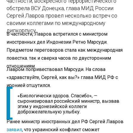
частности, воскресного террористического
обстрела ВСУ Донецка, глава МИД России
Сергей Лавров провел несколько встреч со
своими коллегами по международному
дипкорпусу.
В частности, Лавров встретился с министром
иностранных дел Индонезии Ретно Марсуди.
Предметом переговоров стала как международная
повестка. так и сверка часов по двусторонним
отношениям.
Лавром попривествовал Марсуди. На слова
«здравствуйте, Сергей, как вы?» глава МИД РФ с
иронией отшутился.
«Биологически здоров. Спасибо», —
сыронизировал российский министр, вызвав
этим у индонезийской коллеги
доброжелательную улыбку.
Ранее министр иностранных дел РФ Сергей Лавров
заявил
, что украинский конфликт сможет