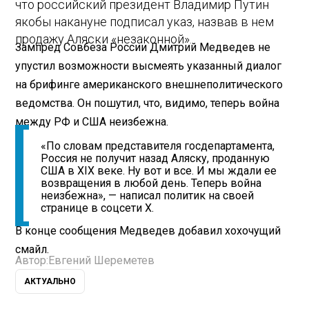
что российский президент Владимир Путин
якобы накануне подписал указ, назвав в нем
продажу Аляски «незаконной».
Зампред Совбеза России Дмитрий Медведев не
упустил возможности высмеять указанный диалог
на брифинге американского внешнеполитического
ведомства. Он пошутил, что, видимо, теперь война
между РФ и США неизбежна.
«По словам представителя госдепартамента,
Россия не получит назад Аляску, проданную
США в XIX веке. Ну вот и все. И мы ждали ее
возвращения в любой день. Теперь война
неизбежна», — написал политик на своей
странице в соцсети X.
В конце сообщения Медведев добавил хохочущий
смайл.
Автор:
Евгений Шереметев
АКТУАЛЬНО