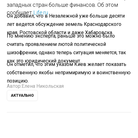
западных стран больше финансов. Об этом
сообщает
Life.ru
.
Он добавил, что в Незалежной уже больше десяти
лет ведется обсуждение земель Краснодарского
края, Ростовской области и даже Хабаровска.
По мнению эксперта, раньше это можно было
считать проявлением лютой политической
шизофрении, однако теперь ситуация меняется, так
как это юридический документ.
Он отметил, что этим указом Киев желает показать
собственную якобы непримиримую и воинственную
позицию.
Автор:
Елена Никольская
АКТУАЛЬНО