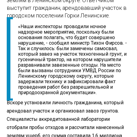
землям в Ленинском округе. Ответчиком
выступит гражданин, арендовавший участок в
городском поселении Горки Ленинские.
«Наши инспекторы проводили ночное
надзорное мероприятие, поскольку были
основания полагать, что будет совершено
нарушение, - сообщил министр Тихон Фирсов. -
Так и случилось: были замечены самосвал,
который завез на участок техногенный грунт, и
гусеничный трактор, на котором нарушители
разравнивали завезенные отходы. На место
были вызваны сотрудники УМВД России по
Ленинскому городскому округу, которые
задержали технику и зафиксировали факт
проведения работ без разрешительной и
природоохранной документации».
Вскоре установили личность гражданина, который
арендовал участок и организовал завоз грунтов.
Специалисты аккредитованной лаборатории
отобрали пробы отходов и рассчитали нанесенный
землям ущерб, его сумма составила 1,6 миллиона