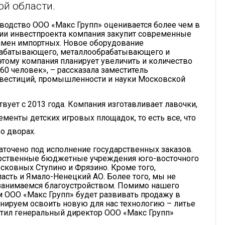
й области.
одство ООО «Макс Групп» оценивается более чем в
ции инвестпроекта компания закупит современные
замен импортных. Новое оборудование
брабатывающего, металлообрабатывающего и
этому компания планирует увеличить и количество
 60 человек», – рассказала заместитель
нвестиций, промышленности и науки Московской
вует с 2013 года. Компания изготавливает лавочки,
ементы детских игровых площадок, то есть все, что
о дворах.
аточено под исполнение государственных заказов.
арственные бюджетные учреждения юго-восточного
сковных Ступино и Фрязино. Кроме того,
асть и Ямало-Ненецкий АО. Более того, мы не
 занимаемся благоустройством. Помимо нашего
м ООО «Макс Групп» будет развивать продажу в
нируем освоить новую для нас технологию – литье
метил генеральный директор ООО «Макс Групп»