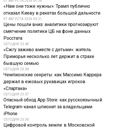
07 АВГУСТА 2026 00:36
«Нам они тоже нужны»: Трамп публично
отказал Киеву в ракетах большой дальности
07 АВГУСТА 2026 00:21
Цены пошли вниз: аналитики прогнозируют
смягчение политики ЦБ на фоне данных
Росстата
СЕГОДНЯ 23:40
«Сжгу заживо вместе с детьми»: житель
Приморья несколько лет держит в страхе
бывшую семью
СЕГОДНЯ 23:38
Чемпионские секреты: как Массимо Каррера
держал в ежовых рукавицах игроков
«Спартака»
СЕГОДНЯ 23:37
Опасный обход App Store: как русскоязычный
Telegram-канал шпионит за владельцами
iPhone
СЕГОДНЯ 23:30
Цифровой контроль земли: в Московской