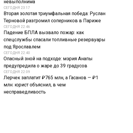
невыполнима
СЕГОДНЯ 23:17
Вторая золотая триумфальная победа: Руслан
Терновой разгромил соперников в Париже
СЕГОДНЯ 22:46
Падение БПЛА вызвало пожар: как
спецслужбы спасали топливные резервуары
под Ярославлем
СЕГОДНЯ 22:40
Опасный зной на подходе: мэрия Анапы
предупредила о жаре до 39 градусов
СЕГОДНЯ 22:09
Лерчек заплатит ₽765 млн, а Гасанов — ₽1
млн: юрист объяснил, в чем
несправедливость