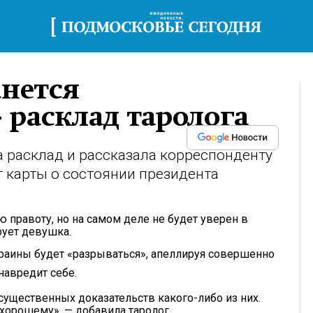
анется
расклад таролога
 расклад и рассказала корреспонденту
т карты о состоянии президента
 правоту, но на самом деле не будет уверен в
рует девушка.
краины будет «разрываться», апеллируя совершенно
навредит себе.
существенных доказательств какого-либо из них.
 хорошему», — добавила таролог.