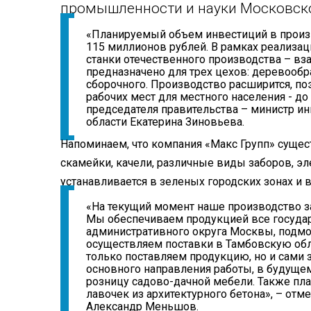
промышленности и науки Московско
«Планируемый объем инвестиций в произв
115 миллионов рублей. В рамках реализа
станки отечественного производства – в
предназначено для трех цехов: деревоо
сборочного. Производство расширится, по
рабочих мест для местного населения - до
председателя правительства – министр и
области Екатерина Зиновьева.
Напоминаем, что компания «Макс Групп» сущест
скамейки, качели, различные виды заборов, эл
устанавливается в зеленых городских зонах и в
«На текущий момент наше производство з
Мы обеспечиваем продукцией все госуд
административного округа Москвы, подмо
осуществляем поставки в Тамбовскую обл
только поставляем продукцию, но и сами
основного направления работы, в будуще
розницу садово-дачной мебели. Также пла
лавочек из архитектурного бетона», – от
Александр Меньшов.