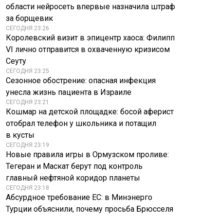
области нейросеть впервые назначила штраф
за борщевик
СЕГОДНЯ 23:26
Королевский визит в эпицентр хаоса: Филипп
VI лично отправится в охваченную кризисом
Сеуту
СЕГОДНЯ 23:25
Сезонное обострение: опасная инфекция
унесла жизнь пациента в Израиле
СЕГОДНЯ 23:21
Кошмар на детской площадке: босой аферист
отобрал телефон у школьника и потащил
в кусты
СЕГОДНЯ 23:19
Новые правила игры в Ормузском проливе:
Тегеран и Маскат берут под контроль
главный нефтяной коридор планеты
СЕГОДНЯ 23:18
Абсурдное требование ЕС: в Минэнерго
Турции объяснили, почему просьба Брюсселя