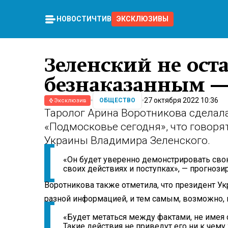
НОВОСТИ
ЧТИВО
ЭКСКЛЮЗИВЫ
Зеленский не ост
безнаказанным — 
27 октября 2022 10:36
ОБЩЕСТВО
Эксклюзив
Таролог Арина Воротникова сделала
«Подмосковье сегодня», что говоря
Украины Владимира Зеленского.
«Он будет уверенно демонстрировать свою
своих действиях и поступках», — прогнози
Воротникова также отметила, что президент У
разной информацией, и тем самым, возможно, 
«Будет метаться между фактами, не имея 
Такие действия не приведут его ни к чему