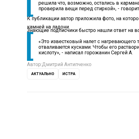
решила что, возможно, остались в карман
проверила вещи перед стиркой», - говорит
К публикации автор приложила фото, на кото
камней на ладони.
Знающие подписчики быстро нашли ответ на в
«Это известковый налет с нагревающего т
отваливается кусками. Чтобы его раствор
кислоту», - написал горожанин Сергей А.
Автор:
Дмитрий Антипченко
АКТУАЛЬНО
ИСТРА