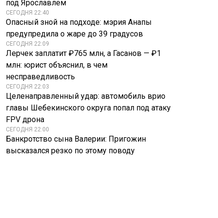
под Ярославлем
СЕГОДНЯ 22:40
Опасный зной на подходе: мэрия Анапы
предупредила о жаре до 39 градусов
СЕГОДНЯ 22:09
Лерчек заплатит ₽765 млн, а Гасанов — ₽1
млн: юрист объяснил, в чем
несправедливость
СЕГОДНЯ 22:03
Целенаправленный удар: автомобиль врио
главы Шебекинского округа попал под атаку
FPV дрона
СЕГОДНЯ 22:00
Банкротство сына Валерии: Пригожин
высказался резко по этому поводу