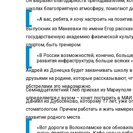
Он выразил благодарность преподавателям, кот
школах благоприятную атмосферу, помогают де
«А вас, ребята, я хочу настроить на позити
Выпускник из Макеевки по имени Егор рассказа
государственную академию физической культу
спортом, быть тренером.
«В России возможностей, конечно, больше
развитая инфраструктура, больше всяких «
Андрей из Донецка будет заканчивать школу в 
друзьями на родине, которые рассказывают, чт
обстрелами это невозможно.
Семнадцатилетний Глеб приехал из Мариуполя 
определяется с вузом – хочет поступить в МА
Даниил из Дубосеково, которому 17 лет, уже о
стоматологом. Причем работать и жить намере
развитие родного места.
«Вот дороги в Волоколамске все обновили,
очень приятно смотреть. Кафе новые работ