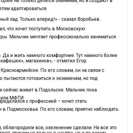
орые не только делятся знаниями, но и создают в
тям адаптироваться.
вный лад. Только вперед!» - сказал Воробьев.
л, что хочет поступить в Московскую
ры. Мальчик мечтает профессионально заниматься
. Да и жить намного комфортнее. Тут намного более
кафешек», магазинов», - отметил Егор.
Красноармейске. По его словам, он на связи с
о пытаются готовиться к экзаменам, но под
и сейчас живет в Подольске. Мальчик пока
И или МФТИ.
пределился с профессией – хочет стать
н в Подмосковье. По его словам, приятно наблюдать
 облагородили все, озеленение сделали. На все это
ают, причем не только в центре, но и по всему