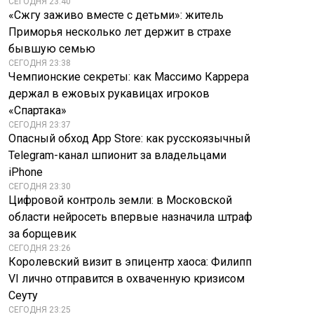
СЕГОДНЯ 23:40
«Сжгу заживо вместе с детьми»: житель
Приморья несколько лет держит в страхе
бывшую семью
СЕГОДНЯ 23:38
Чемпионские секреты: как Массимо Каррера
держал в ежовых рукавицах игроков
«Спартака»
СЕГОДНЯ 23:37
Опасный обход App Store: как русскоязычный
Telegram-канал шпионит за владельцами
iPhone
СЕГОДНЯ 23:30
Цифровой контроль земли: в Московской
области нейросеть впервые назначила штраф
за борщевик
СЕГОДНЯ 23:26
Королевский визит в эпицентр хаоса: Филипп
VI лично отправится в охваченную кризисом
Сеуту
СЕГОДНЯ 23:25