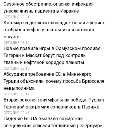
Сезонное обострение: опасная инфекция
унесла жизнь пациента в Израиле
СЕГОДНЯ 23:21
Кошмар на детской площадке: босой аферист
отобрал телефон у школьника и потащил
в кусты
СЕГОДНЯ 23:19
Новые правила игры в Ормузском проливе:
Тегеран и Маскат берут под контроль
главный нефтяной коридор планеты
СЕГОДНЯ 23:18
Абсурдное требование ЕС: в Минэнерго
Турции объяснили, почему просьба Брюсселя
невыполнима
СЕГОДНЯ 23:17
Вторая золотая триумфальная победа: Руслан
Терновой разгромил соперников в Париже
СЕГОДНЯ 22:46
Падение БПЛА вызвало пожар: как
спецслужбы спасали топливные резервуары