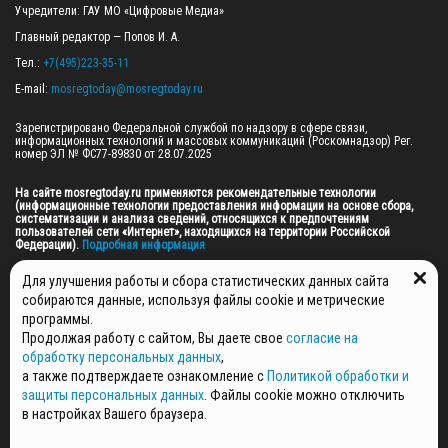
Учредители: ГАУ МО «Цифровые Медиа»

Главный редактор — Попов И. А.

Тел.: 
+7(495)223-35-11
E-mail: 
mosregtoday@mosregtoday.ru
Зарегистрировано Федеральной службой по надзору в сфере связи, 
информационных технологий и массовых коммуникаций (Роскомнадзор) Рег. 
номер ЭЛ № ФС77-89830 от 28.07.2025

На сайте mosregtoday.ru применяются рекомендательные технологии 
(информационные технологии предоставления информации на основе сбора, 
систематизации и анализа сведений, относящихся к предпочтениям 
пользователей сети «Интернет», находящихся на территории Российской 
Федерации).
 Подробная информация
© 2026 ПРАВА НА ВСЕ МАТЕРИАЛЫ САЙТА ПРИНАДЛЕЖАТ ГАУ МО "ЦИФРОВЫЕ 
Для улучшения работы и сбора статистических данных сайта
МЕДИА" (ОГРН: 1255000059467).
собираются данные, используя файлы cookie и метрические
программы.
Продолжая работу с сайтом, Вы даете свое
согласие на
ПОЛИТИКА ОБРАБОТКИ И ЗАЩИТЫ ПЕРСОНАЛЬНЫХ ДАННЫХ
обработку персональных данных
,
НОВОСТИ
а также подтверждаете ознакомление с
Политикой обработки и
ГАЗЕТЫ
защиты персональных данных
. Файлы cookie можно отключить
РЕКЛАМОДАТЕЛЯМ
в настройках Вашего браузера.
КОНТАКТНАЯ ИНФОРМАЦИЯ