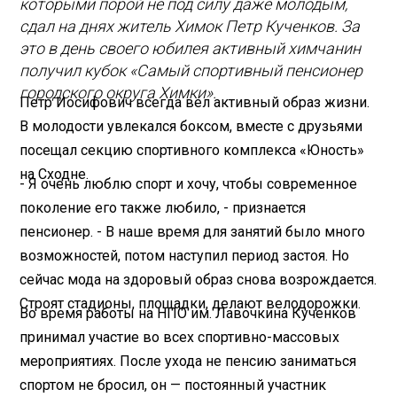
которыми порой не под силу даже молодым,
сдал на днях житель Химок Петр Кученков. За
это в день своего юбилея активный химчанин
получил кубок «Самый спортивный пенсионер
городского округа Химки».
Петр Иосифович всегда вел активный образ жизни.
В молодости увлекался боксом, вместе с друзьями
посещал секцию спортивного комплекса «Юность»
на Сходне.
- Я очень люблю спорт и хочу, чтобы современное
поколение его также любило, - признается
пенсионер. - В наше время для занятий было много
возможностей, потом наступил период застоя. Но
сейчас мода на здоровый образ снова возрождается.
Строят стадионы, площадки, делают велодорожки.
Во время работы на НПО им. Лавочкина Кученков
принимал участие во всех спортивно-массовых
мероприятиях. После ухода не пенсию заниматься
спортом не бросил, он — постоянный участник