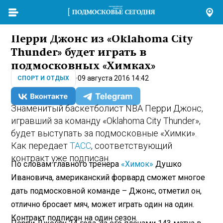
Перри Джонс из «Oklahoma City
Thunder» будет играть в
подмосковных «Химках»
09 августа 2016 14:42
СПОРТ И ОТДЫХ
Знаменитый баскетболист NBA Перри Джонс,
игравший за команду «Oklahoma City Thunder»,
будет выступать за подмосковные «Химки».
Как передает
ТАСС
, соответствующий
контракт уже подписан.
По словам главного тренера
«Химок»
Душко
Ивановича, американский форвард сможет многое
дать подмосковной команде – Джонс, отметил он,
отлично бросает мяч, может играть один на один.
Контракт подписан на один сезон.