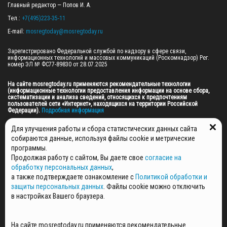
Главный редактор — Попов И. А.

Тел.: 
+7(495)223-35-11
E-mail: 
mosregtoday@mosregtoday.ru
Зарегистрировано Федеральной службой по надзору в сфере связи, 
информационных технологий и массовых коммуникаций (Роскомнадзор) Рег. 
номер ЭЛ № ФС77-89830 от 28.07.2025

На сайте mosregtoday.ru применяются рекомендательные технологии 
(информационные технологии предоставления информации на основе сбора, 
систематизации и анализа сведений, относящихся к предпочтениям 
пользователей сети «Интернет», находящихся на территории Российской 
Федерации).
 Подробная информация
© 2026 ПРАВА НА ВСЕ МАТЕРИАЛЫ САЙТА ПРИНАДЛЕЖАТ ГАУ МО "ЦИФРОВЫЕ 
Для улучшения работы и сбора статистических данных сайта
МЕДИА" (ОГРН: 1255000059467).
собираются данные, используя файлы cookie и метрические
программы.
Продолжая работу с сайтом, Вы даете свое
согласие на
ПОЛИТИКА ОБРАБОТКИ И ЗАЩИТЫ ПЕРСОНАЛЬНЫХ ДАННЫХ
обработку персональных данных
,
НОВОСТИ
а также подтверждаете ознакомление с
Политикой обработки и
ГАЗЕТЫ
защиты персональных данных
. Файлы cookie можно отключить
РЕКЛАМОДАТЕЛЯМ
в настройках Вашего браузера.
КОНТАКТНАЯ ИНФОРМАЦИЯ
О РЕДАКЦИИ
На сайте mosregtoday.ru применяются рекомендательные