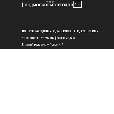
18+
ИНТЕРНЕТ-ИЗДАНИЕ «ПОДМОСКОВЬЕ СЕГОДНЯ. ONLINE»
Учредители: ГАУ МО «Цифровые Медиа»

Главный редактор — Попов И. А.

Тел.: 
+7(495)223-35-11
E-mail: 
mosregtoday@mosregtoday.ru
Зарегистрировано Федеральной службой по надзору в сфере связи, 
информационных технологий и массовых коммуникаций 
(Роскомнадзор) Рег. номер ЭЛ № ФС77-89830 от 28.07.2025

На сайте mosregtoday.ru применяются рекомендательные технологии 
(информационные технологии предоставления информации на основе
сбора, систематизации и анализа сведений, относящихся к 
предпочтениям пользователей сети «Интернет», находящихся на 
территории Российской Федерации).
 Подробная информация
© 2026 ПРАВА НА ВСЕ МАТЕРИАЛЫ САЙТА ПРИНАДЛЕЖАТ ГАУ МО 
"ЦИФРОВЫЕ МЕДИА" (ОГРН: 1255000059467).