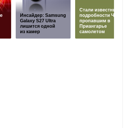
Стали известны
е
Инсайдер: Samsung
подробности ЧП с
Galaxy S27 Ultra
пропавшим в
лишится одной
Приангарье
из камер
самолетом