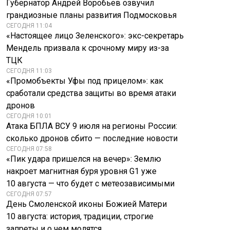
Губернатор Андрей Воробьев озвучил
грандиозные планы развития Подмосковья
АБН24: РФ обошла
СЕГОДНЯ 11:04
Францию в
Склад Wildberries
«Настоящее лицо Зеленского»: экс-секретарь
атомной гонке,
загорелся после
создав чудо-
удара
Мендель призвала к срочному миру из-за
технологию
беспилотника ВСУ
ТЦК
СЕГОДНЯ 11:03
«Промобъекты Уфы под прицелом»: как
сработали средства защиты во время атаки
дронов
СЕГОДНЯ 10:01
Атака БПЛА ВСУ 9 июля на регионы России:
сколько дронов сбито — последние новости
СЕГОДНЯ 07:58
«Пик удара пришелся на вечер»: Землю
накроет магнитная буря уровня G1 уже
10 августа — что будет с метеозависимыми
СЕГОДНЯ 07:57
День Смоленской иконы Божией Матери
10 августа: история, традиции, строгие
запреты и о чем молятся