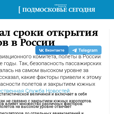
вал сроки открытия
в в России
иационного комитета, полеты в России
е годы. Так, безопасность пассажирских
алась на самом высоком уровне за
ссказал, какие факторы привели к этому
опасности полетов и закрытием южных
ственная Служба Новостей
.
 статистической величиной и включает в себя
икак не связано с закрытием южных аэропортов.
тов влияет множество различных факторов.
полетов на высоком уровне отвечает
регуляторов до отдельных авиакомпаний и