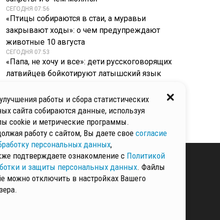
СЕГОДНЯ 07:56
«Птицы собираются в стаи, а муравьи
закрывают ходы»: о чем предупреждают
животные 10 августа
СЕГОДНЯ 07:53
«Папа, не хочу и все»: дети русскоговорящих
латвийцев бойкотируют латышский язык
дома
СЕГОДНЯ 07:50
улучшения работы и сбора статистических
Иллюзия защиты: в Улан-Удэ москитная сетка
ых сайта собираются данные, используя
не уберегла ребенка от падения с высоты
ы cookie и метрические программы.
олжая работу с сайтом, Вы даете свое
согласие
бработку персональных данных
,
кже подтверждаете ознакомление с
Политикой
ботки и защиты персональных данных
. Файлы
ie можно отключить в настройках Вашего
КИ И ЗАЩИТЫ
зера.
ННЫХ