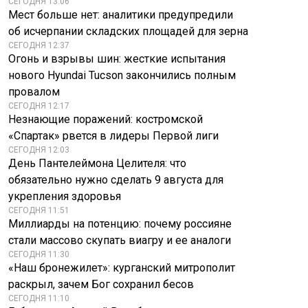
СЕГОДНЯ 13:06
Мест больше нет: аналитики предупредили
об исчерпании складских площадей для зерна
СЕГОДНЯ 12:37
Огонь и взрывы шин: жесткие испытания
нового Hyundai Tucson закончились полным
провалом
СЕГОДНЯ 12:17
Незнающие поражений: костромской
«Спартак» рвется в лидеры Первой лиги
СЕГОДНЯ 12:03
День Пантелеймона Целителя: что
обязательно нужно сделать 9 августа для
укрепления здоровья
СЕГОДНЯ 11:51
Миллиарды на потенцию: почему россияне
стали массово скупать виагру и ее аналоги
СЕГОДНЯ 11:30
«Наш бронежилет»: курганский митрополит
раскрыл, зачем Бог сохранил бесов
СЕГОДНЯ 11:10