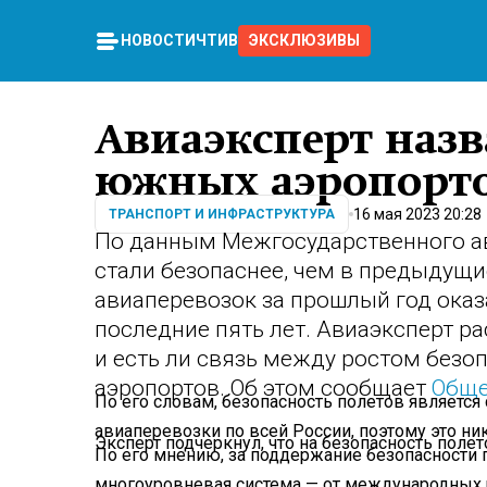
НОВОСТИ
ЧТИВО
ЭКСКЛЮЗИВЫ
Авиаэксперт наз
южных аэропорто
16 мая 2023 20:28
ТРАНСПОРТ И ИНФРАСТРУКТУРА
По данным Межгосударственного ав
стали безопаснее, чем в предыдущи
авиаперевозок за прошлый год оказ
последние пять лет. Авиаэксперт ра
и есть ли связь между ростом без
аэропортов. Об этом сообщает
Обще
По его словам, безопасность полетов является
авиаперевозки по всей России, поэтому это н
Эксперт подчеркнул, что на безопасность поле
По его мнению, за поддержание безопасности 
многоуровневая система — от международных 