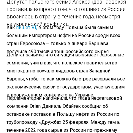
Депутат польского сейма Александра Гаевская
поставила вопрос о том, что топливо из России
ввозилось в страну в течение года, несмотря
на украинский конфликт.
Как
пишет RT,
в этом году Польша была самым
большим импортером нефти из России среди всех
стран Евросоюза — только в январе Варшава
получила 490 тысячи тонн российского сырья.
Депутат заявила, что ситуация вызывает серьезные
сомнения, учитывая, что польское правительство
многократно поучало лидеров стран Западной
Европы, чтобы те как можно быстрее разорвали все
экономические связи с государством, участвующим
в вооруженном конфликте на Украине.
Парламентарий напомнила, что глава нефтегазовой
компании Orlen Даниэль Обайтек сообщил об
остановке поставок в Польшу нефти из России по
трубопроводу «Дружба» 25 февраля. Между тем в
течение 2022 года сырье из России по-прежнему