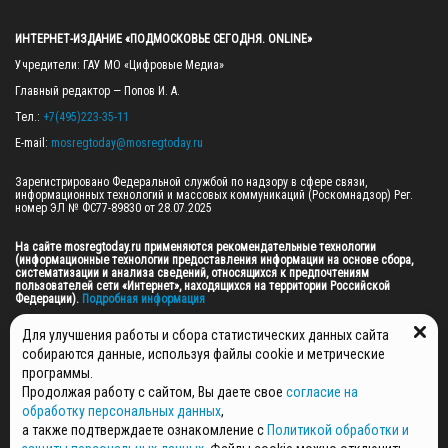
ИНТЕРНЕТ-ИЗДАНИЕ «ПОДМОСКОВЬЕ СЕГОДНЯ. ONLINE»
Учредители: ГАУ МО «Цифровые Медиа»

Главный редактор — Попов И. А.

Тел.: 
+7(495)223-35-11
E-mail: 
mosregtoday@mosregtoday.ru
Зарегистрировано Федеральной службой по надзору в сфере связи, 
информационных технологий и массовых коммуникаций (Роскомнадзор) Рег. 
номер ЭЛ № ФС77-89830 от 28.07.2025

На сайте mosregtoday.ru применяются рекомендательные технологии 
(информационные технологии предоставления информации на основе сбора, 
систематизации и анализа сведений, относящихся к предпочтениям 
пользователей сети «Интернет», находящихся на территории Российской 
Федерации).
 Подробная информация
© 2026 ПРАВА НА ВСЕ МАТЕРИАЛЫ САЙТА ПРИНАДЛЕЖАТ ГАУ МО "ЦИФРОВЫЕ 
Для улучшения работы и сбора статистических данных сайта
МЕДИА" (ОГРН: 1255000059467).
собираются данные, используя файлы cookie и метрические
программы.
Продолжая работу с сайтом, Вы даете свое
согласие на
ПОЛИТИКА ОБРАБОТКИ И ЗАЩИТЫ ПЕРСОНАЛЬНЫХ ДАННЫХ
обработку персональных данных
,
НОВОСТИ
а также подтверждаете ознакомление с
Политикой обработки и
ГАЗЕТЫ