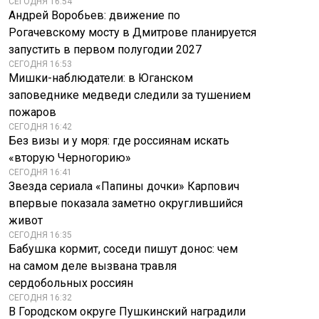
СЕГОДНЯ 16:54
Андрей Воробьев: движение по
Рогачевскому мосту в Дмитрове планируется
запустить в первом полугодии 2027
СЕГОДНЯ 16:53
Мишки-наблюдатели: в Юганском
заповеднике медведи следили за тушением
пожаров
СЕГОДНЯ 16:42
Без визы и у моря: где россиянам искать
«вторую Черногорию»
СЕГОДНЯ 16:41
Звезда сериала «Папины дочки» Карпович
впервые показала заметно округлившийся
живот
СЕГОДНЯ 16:35
Бабушка кормит, соседи пишут донос: чем
на самом деле вызвана травля
сердобольных россиян
СЕГОДНЯ 16:32
В Городском округе Пушкинский наградили