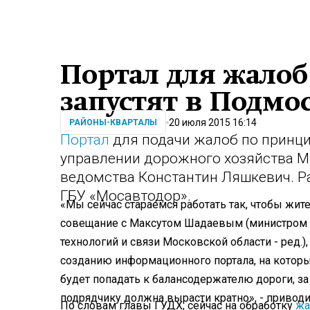
Портал для жалоб
запустят в Подмо
20 июля 2015 16:14
РАЙОНЫ-КВАРТАЛЫ
Портал
для подачи жалоб по принци
управлении дорожного хозяйства М
ведомства Константин Ляшкевич. Ра
ГБУ «Мосавтодор».
«Мы сейчас стараемся работать так, чтобы жит
совещание с Максутом Шадаевым (министром 
технологий и связи Московской области - ред.
созданию информационного портала, на которы
будет попадать к балансодержателю дороги, за
подрядчику должна вырасти кратно», - привод
По словам главы ГУДХ, сейчас на обработку
жа