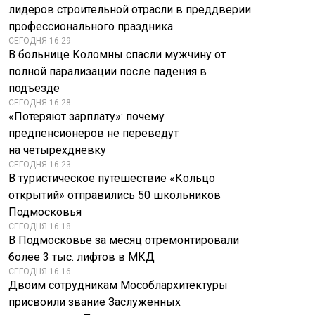
лидеров строительной отрасли в преддверии
профессионального праздника
СЕГОДНЯ 16:29
В больнице Коломны спасли мужчину от
полной парализации после падения в
подъезде
СЕГОДНЯ 16:28
«Потеряют зарплату»: почему
предпенсионеров не переведут
на четырехдневку
СЕГОДНЯ 16:23
В туристическое путешествие «Кольцо
открытий» отправились 50 школьников
Подмосковья
СЕГОДНЯ 16:18
В Подмосковье за месяц отремонтировали
более 3 тыс. лифтов в МКД
СЕГОДНЯ 16:16
Двоим сотрудникам Мособлархитектуры
присвоили звание Заслуженных