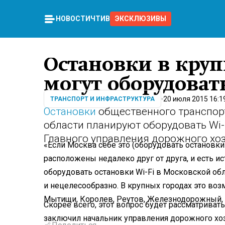
НОВОСТИ
ЧТИВО
ЭКСКЛЮЗИВЫ
Остановки в кру
могут оборудовать
20 июля 2015 16:1
ТРАНСПОРТ И ИНФРАСТРУКТУРА
Остановки
общественного транспорт
области планируют оборудовать Wi-
Главного управления дорожного хо
«Если Москва себе это (оборудовать остановки 
расположены недалеко друг от друга, и есть и
оборудовать остановки Wi-Fi в Московской обл
и нецелесообразно. В крупных городах это воз
Мытищи, Королев, Реутов, Железнодорожный, 
Скорее всего, этот вопрос будет рассматриват
заключил начальник управления дорожного хоз