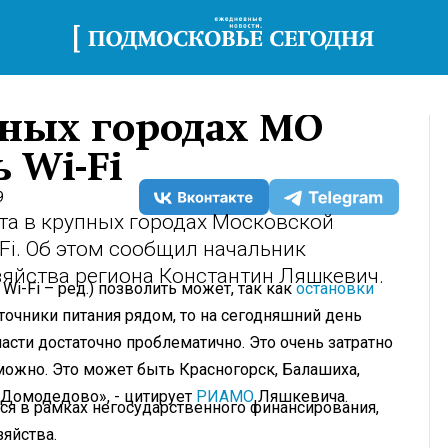
пных городах МО
 Wi-Fi
9
а в крупных городах Московской
Fi. Об этом сообщил начальник
зяйства региона Константин Ляшкевич.
Wi-Fi – ред.) позволить может, так как
остановки
сточники питания рядом, то на сегодняшний день
асти достаточно проблематично. Это очень затратно
можно. Это может быть Красногорск, Балашиха,
Домодедово», - цитирует
РИАМО
Ляшкевича.
ься в рамках негосударственного финансирования,
яйства.