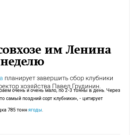
совхозе им Ленина
 неделю
а
планирует завершить сбор клубники
ректор хозяйства Павел Грудинин.
аем очень и очень мало, по 2-3 тонны в день. Через
о самый поздний сорт клубники», - цитирует
дка 785 тонн
ягоды
.