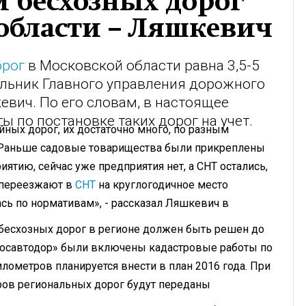
м бесхозных дорог
области – Ляшкевич
орог
в Московской области равна 3,5-5
льник Главного управления дорожного
евич. По его словам, в настоящее
 по постановке таких дорог на учет.
йных дорог, их достаточно много, по разным
в. Раньше садовые товарищества были прикреплены
ятию, сейчас уже предприятия нет, а СНТ остались,
е переезжают в
СНТ
на круглогодичное место
сь по нормативам», - рассказал Ляшкевич в
 бесхозных дорог в регионе должен быть решен до
«Мосавтодор» были включены кадастровые работы по
илометров планируется внести в план 2016 года. При
ров региональных дорог будут переданы