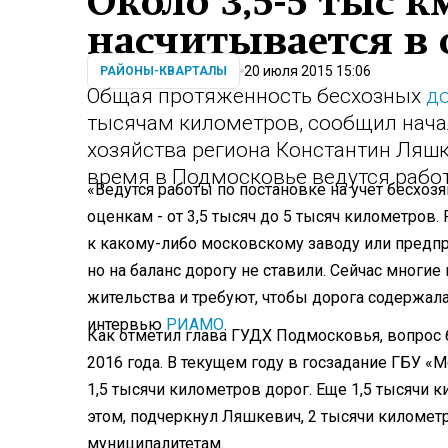
Около 3,5-5 тыс к
насчитывается в 
20 июля 2015 15:06
РАЙОНЫ-КВАРТАЛЫ
Общая протяженность бесхозных
д
тысячам километров, сообщил нача
хозяйства региона Константин Ляшк
время в Подмосковье ведутся работы
«Ведутся работы по постановке на учет бесхозя
оценкам - от 3,5 тысяч до 5 тысяч километро
к какому-либо московскому заводу или предпри
но на баланс дорогу не ставили. Сейчас многи
жительства и требуют, чтобы дорога содержала
интервью
РИАМО
.
Как отметил глава ГУДХ Подмосковья, вопрос
2016 года. В текущем году в госзадание ГБУ 
1,5 тысячи километров дорог. Еще 1,5 тысячи к
этом, подчеркнул Ляшкевич, 2 тысячи километ
муниципалитетам.