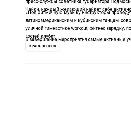
пресс-службы советника губернатора Подмоско
Чайки, каждый желающий найдет себе активно
«Под ритмичную музыку инструкторы проведут 
латиноамериканским и кубинским танцам, совре
уличной гимнастике workout, фитнес зарядку, 
гостей клуба».
В завершение мероприятия самые активные уча
КРАСНОГОРСК