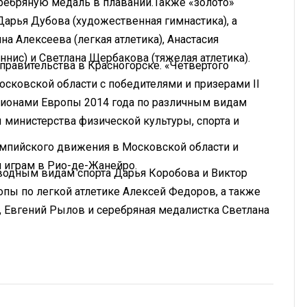
ребряную медаль в плавании.Также «золото»
Дарья Дубова (художественная гимнастика), а
ина Алексеева (легкая атлетика), Анастасия
еннис) и Светлана Щербакова (тяжелая атлетика).
 правительства в Красногорске. «Четвертого
осковской области с победителями и призерами II
ионами Европы 2014 года по различным видам
ы министерства физической культуры, спорта и
импийского движения в Московской области и
 играм в Рио-де-Жанейро.
водным видам спорта Дарья Коробова и Виктор
пы по легкой атлетике Алексей Федоров, а также
 Евгений Рылов и серебряная медалистка Светлана