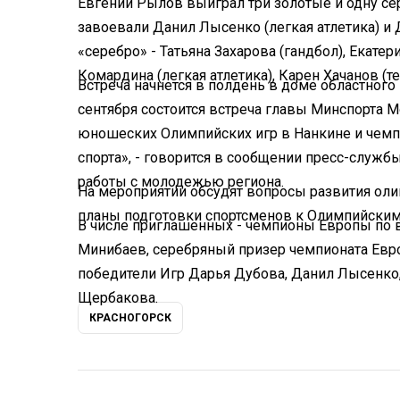
Евгений Рылов выиграл три золотые и одну се
завоевали Данил Лысенко (легкая атлетика) и 
«серебро» - Татьяна Захарова (гандбол), Екатер
Комардина (легкая атлетика), Карен Хачанов (т
Встреча начнется в полдень в доме областного
сентября состоится встреча главы Минспорта М
юношеских Олимпийских игр в Нанкине и чемп
спорта», - говорится в сообщении пресс-служб
работы с молодежью региона.
На мероприятии обсудят вопросы развития ол
планы подготовки спортсменов к Олимпийским
В числе приглашенных - чемпионы Европы по 
Минибаев, серебряный призер чемпионата Евро
победители Игр Дарья Дубова, Данил Лысенко,
Щербакова.
КРАСНОГОРСК