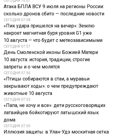
СЕГОДНЯ 10:01
Атака БПЛА ВСУ 9 июля на регионы России:
сколько дронов сбито — последние новости
СЕГОДНЯ 07:58
«Пик удара пришелся на вечер»: Землю
накроет магнитная буря уровня G1 уже
10 августа — что будет с метеозависимыми
СЕГОДНЯ 07:57
День Смоленской иконы Божией Матери
10 августа: история, традиции, строгие
запреты и о чем молятся
СЕГОДНЯ 07:56
«Птицы собираются в стаи, а муравьи
закрывают ходы»: о чем предупреждают
животные 10 августа
СЕГОДНЯ 07:53
«Папа, не хочу и все»: дети русскоговорящих
латвийцев бойкотируют латышский язык
дома
СЕГОДНЯ 07:50
Иллюзия защиты: в Улан-Удэ москитная сетка