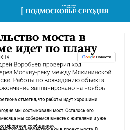
льство моста в
е идет по плану
16:14
рей Воробьев проверил ход
через Москву-реку между Мякининской
ске. Работы по возведению объекта
х окончание запланировано на ноябрь
региона отметил, что работы идут хорошими
егодня мы состыковали мост. Осталось его
а месяца мы соберемся вместе с жителями и уже
ь комфортное сообщение».
некоторые корректировки в проект моста. В