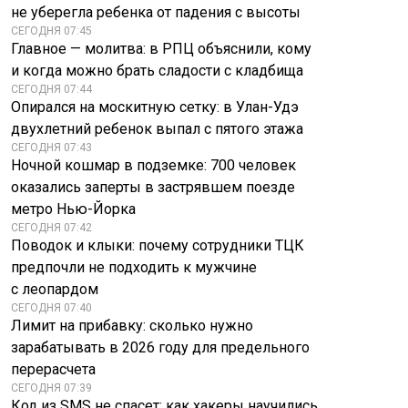
не уберегла ребенка от падения с высоты
СЕГОДНЯ 07:45
Главное — молитва: в РПЦ объяснили, кому
и когда можно брать сладости с кладбища
СЕГОДНЯ 07:44
Опирался на москитную сетку: в Улан-Удэ
двухлетний ребенок выпал с пятого этажа
СЕГОДНЯ 07:43
Ночной кошмар в подземке: 700 человек
оказались заперты в застрявшем поезде
метро Нью-Йорка
СЕГОДНЯ 07:42
Поводок и клыки: почему сотрудники ТЦК
предпочли не подходить к мужчине
с леопардом
СЕГОДНЯ 07:40
Лимит на прибавку: сколько нужно
зарабатывать в 2026 году для предельного
перерасчета
СЕГОДНЯ 07:39
Код из SMS не спасет: как хакеры научились