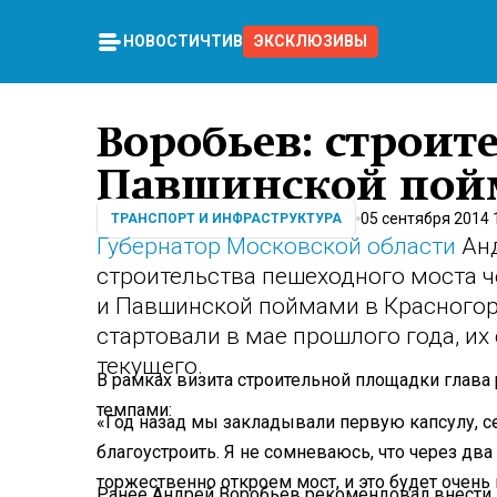
НОВОСТИ
ЧТИВО
ЭКСКЛЮЗИВЫ
Воробьев: строите
Павшинской пойм
05 сентября 2014 
ТРАНСПОРТ И ИНФРАСТРУКТУРА
Губернатор Московской области
Анд
строительства пешеходного моста 
и Павшинской поймами в Красногор
стартовали в мае прошлого года, и
текущего.
В рамках визита строительной площадки глава 
темпами:
«Год назад мы закладывали первую капсулу, с
благоустроить. Я не сомневаюсь, что через дв
торжественно откроем мост, и это будет очен
Ранее Андрей Воробьев рекомендовал внести 