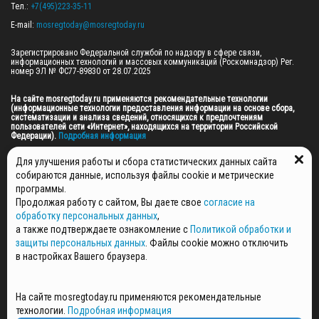
Тел.: 
+7(495)223-35-11
E-mail: 
mosregtoday@mosregtoday.ru
Зарегистрировано Федеральной службой по надзору в сфере связи, 
информационных технологий и массовых коммуникаций (Роскомнадзор) Рег. 
номер ЭЛ № ФС77-89830 от 28.07.2025

На сайте mosregtoday.ru применяются рекомендательные технологии 
(информационные технологии предоставления информации на основе сбора, 
систематизации и анализа сведений, относящихся к предпочтениям 
пользователей сети «Интернет», находящихся на территории Российской 
Федерации).
 Подробная информация
© 2026 ПРАВА НА ВСЕ МАТЕРИАЛЫ САЙТА ПРИНАДЛЕЖАТ ГАУ МО "ЦИФРОВЫЕ 
Для улучшения работы и сбора статистических данных сайта
МЕДИА" (ОГРН: 1255000059467).
собираются данные, используя файлы cookie и метрические
программы.
Продолжая работу с сайтом, Вы даете свое
согласие на
ПОЛИТИКА ОБРАБОТКИ И ЗАЩИТЫ ПЕРСОНАЛЬНЫХ ДАННЫХ
обработку персональных данных
,
НОВОСТИ
а также подтверждаете ознакомление с
Политикой обработки и
ГАЗЕТЫ
защиты персональных данных
. Файлы cookie можно отключить
РЕКЛАМОДАТЕЛЯМ
в настройках Вашего браузера.
КОНТАКТНАЯ ИНФОРМАЦИЯ
О РЕДАКЦИИ
На сайте mosregtoday.ru применяются рекомендательные
СПЕЦПРОЕКТЫ
технологии.
Подробная информация
СТАТЬИ