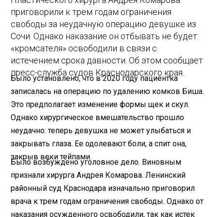
приговорили к трем годам ограничения
свободы за неудачную операцию девушке из
Сочи. Однако наказание он отбывать не будет:
«кромсателя» освободили в связи с
истечением срока давности. Об этом сообщает
пресс-служба судов Краснодарского края.
Было установлено, что в 2020 году пациентка
записалась на операцию по удалению комков Биша.
Это предполагает изменение формы щек и скул.
Однако хирургическое вмешательство прошло
неудачно: теперь девушка не может улыбаться и
закрывать глаза. Ее одолевают боли, а спит она,
закрыв веки тейпами.
Было возбуждено уголовное дело. Виновным
признали хирурга Андрея Комарова. Ленинский
районный суд Краснодара изначально приговорил
врача к трем годам ограничения свободы. Однако от
наказания осужденного освободили, так как истек