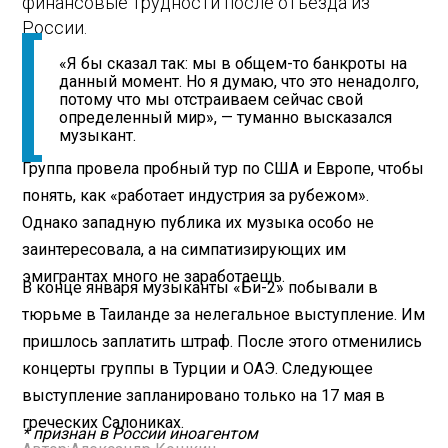
финансовые трудности после отъезда из
России.
«Я бы сказал так: мы в общем-то банкроты на
данный момент. Но я думаю, что это ненадолго,
потому что мы отстраиваем сейчас свой
определенный мир», — туманно высказался
музыкант.
Группа провела пробный тур по США и Европе, чтобы
понять, как «работает индустрия за рубежом».
Однако западную публика их музыка особо не
заинтересовала, а на симпатизирующих им
эмигрантах много не заработаешь.
В конце января музыканты «Би-2» побывали в
тюрьме в Таиланде за нелегальное выступление. Им
пришлось заплатить штраф. После этого отменились
концерты группы в Турции и ОАЭ. Следующее
выступление запланировано только на 17 мая в
греческих Салониках.
* признан в России иноагентом