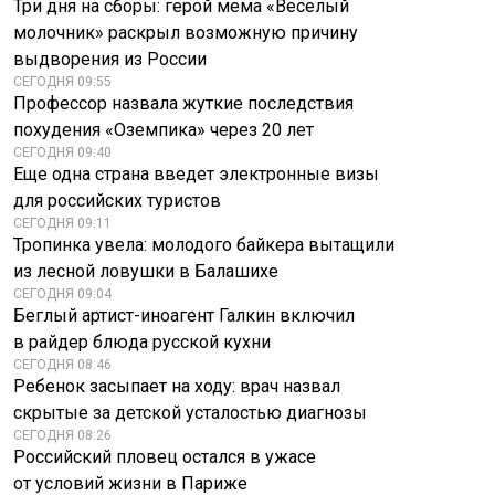
Три дня на сборы: герой мема «Веселый
молочник» раскрыл возможную причину
выдворения из России
СЕГОДНЯ 09:55
Профессор назвала жуткие последствия
похудения «Оземпика» через 20 лет
СЕГОДНЯ 09:40
Еще одна страна введет электронные визы
для российских туристов
СЕГОДНЯ 09:11
Тропинка увела: молодого байкера вытащили
из лесной ловушки в Балашихе
СЕГОДНЯ 09:04
Беглый артист-иноагент Галкин включил
в райдер блюда русской кухни
СЕГОДНЯ 08:46
Ребенок засыпает на ходу: врач назвал
скрытые за детской усталостью диагнозы
СЕГОДНЯ 08:26
Российский пловец остался в ужасе
от условий жизни в Париже