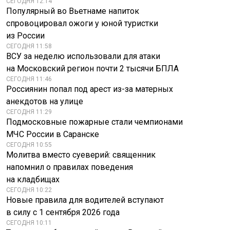
СЕГОДНЯ 12:14
Популярный во Вьетнаме напиток
спровоцировал ожоги у юной туристки
из России
СЕГОДНЯ 11:58
ВСУ за неделю использовали для атаки
на Московский регион почти 2 тысячи БПЛА
СЕГОДНЯ 11:46
Россиянин попал под арест из-за матерных
анекдотов на улице
СЕГОДНЯ 11:29
Подмосковные пожарные стали чемпионами
МЧС России в Саранске
СЕГОДНЯ 10:55
Молитва вместо суеверий: священник
напомнил о правилах поведения
на кладбищах
СЕГОДНЯ 10:22
Новые правила для водителей вступают
в силу с 1 сентября 2026 года
СЕГОДНЯ 10:11