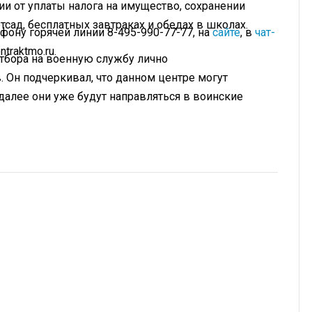
и от уплаты налога на имущество, сохранении
тсад, бесплатных завтраках и обедах в школах.
ону горячей линии 8-495-990-77-77, на
сайте
, в
чат-
traktmo.ru.
отбора на военную службу лично
 Он подчеркивал, что данном центре могут
 далее они уже будут направляться в воинские