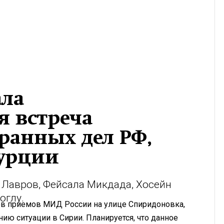
ала
я встреча
ранных дел РФ,
Турции
 Лавров, Фейсала Микдада, Хосейн
оглу.
мов приемов МИД России на улице Спиридоновка,
ю ситуации в Сирии. Планируется, что данное