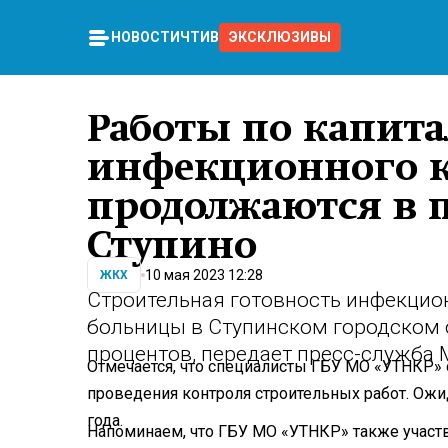
НОВОСТИ
ЧТИВО
ЭКСКЛЮЗИВЫ
Работы по капит
инфекционного к
продолжаются в 
Ступино
10 мая 2023 12:28
ЖКХ
Строительная готовность инфекцио
больницы в Ступинском городском о
процентов, передает пресс-служба
Отмечается, что специалисты ГБУ МО «УТНКР» 
проведения контроля строительных работ. Ожид
года.
Напоминаем, что ГБУ МО «УТНКР» также участ