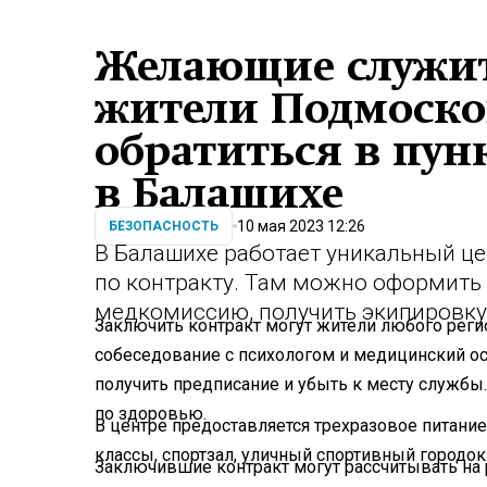
Желающие служит
жители Подмоско
обратиться в пун
в Балашихе
10 мая 2023 12:26
БЕЗОПАСНОСТЬ
В Балашихе работает уникальный це
по контракту. Там можно оформить
медкомиссию, получить экипировку 
Заключить контракт могут жители любого регио
собеседование с психологом и медицинский осмо
получить предписание и убыть к месту службы. 
по здоровью.
В центре предоставляется трехразовое питани
классы, спортзал, уличный спортивный городок
Заключившие контракт могут рассчитывать на 