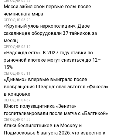
СЕГОДНЯ 05:29
Месси забил свои первые голы после
чемпионата мира
СЕГОДНЯ 05:29
«Крупный улов наркополиции». Двое
сахалинцев оборудовали 37 тайников за
месяц
СЕГОДНЯ 05:12
«Надежда есть». К 2027 году ставки по
рыночной ипотеке могут снизиться до 12–
15%
СЕГОДНЯ 05:11
«Динамо» впервые выиграло после
возвращения Шварца: спас автогол «Факела»
в концовке
СЕГОДНЯ 04:57
Юного полузащитника «Зенита»
госпитализировали после матча с «Балтикой»
СЕГОДНЯ 04:55
Атака беспилотников на Москву и
Подмосковье 6 августа 2026: что известно к