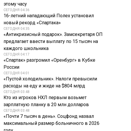
этому часу
СЕГОДНЯ 04:36
16-летний нападающий Полех установил
новый рекорд «Спартака»
СЕГОДНЯ 04:35
«Антикризисный подарок». Замсекретаря ОП
предлагает ввести выплату по 15 тысяч на
каждого школьника
СЕГОДНЯ 04:17
«Спартак» разгромил «Оренбург» в Кубке
России
СЕГОДНЯ 04:01
«Пустой холодильник». Налоги превысили
расходы на еду и жиде на $804 млрд
СЕГОДНЯ 03:48
Кто из игроков НХЛ первым возьмет
зарплатную планку в 20 млн долларов
СЕГОДНЯ 03:48
«Почти 7 тысяч в день». Соцфонд назвал
максимальный размер больничного в 2026
году