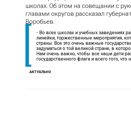
школах. Об этом на совещании с ру
главами округов рассказал губерна
Воробьев.
- Во всех школах и учебных заведениях р
линейки, торжественные мероприятия, кот
страны. Все это очень важные государств
задуматься о той великой стране, в котор
Нам очень важно, чтобы все наши дети р
государственного флага и всего того, что н
0:00 / 0:00
АКТУАЛЬНО