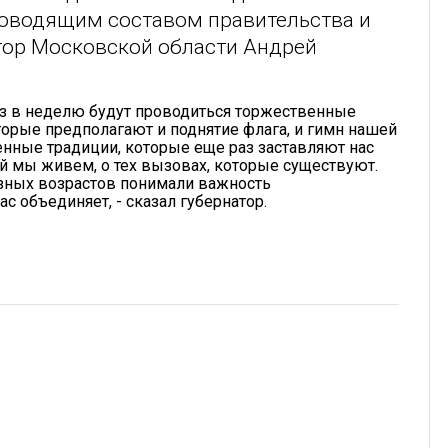
ководящим составом правительства и
тор Московской области Андрей
аз в неделю будут проводиться торжественные
орые предполагают и поднятие флага, и гимн нашей
енные традиции, которые еще раз заставляют нас
ой мы живем, о тех вызовах, которые существуют.
азных возрастов понимали важность
ас объединяет, - сказал губернатор.
1×