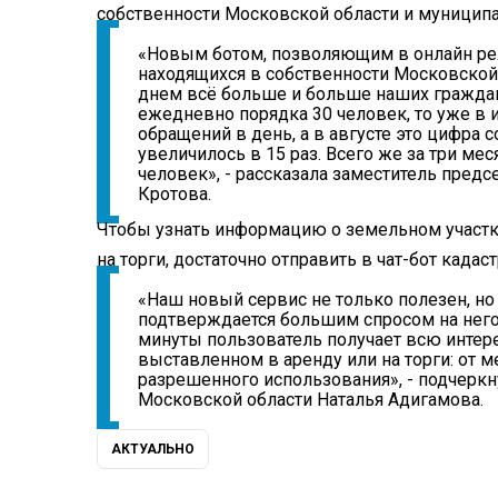
собственности Московской области и муниципа
«Новым ботом, позволяющим в онлайн реж
находящихся в собственности Московской
днем всё больше и больше наших граждан
ежедневно порядка 30 человек, то уже в 
обращений в день, а в августе это цифра 
увеличилось в 15 раз. Всего же за три м
человек», - рассказала заместитель пред
Кротова.
Чтобы узнать информацию о земельном участ
на торги, достаточно отправить в
чат-бот
кадаст
«Наш новый сервис не только полезен, но
подтверждается большим спросом на него 
минуты пользователь получает всю инте
выставленном в аренду или на торги: от 
разрешенного использования», - подчер
Московской области Наталья Адигамова.
АКТУАЛЬНО