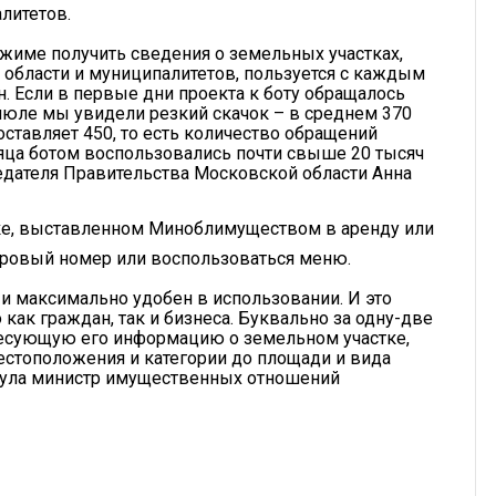
литетов.
име получить сведения о земельных участках,
 области и муниципалитетов, пользуется с каждым
. Если в первые дни проекта к боту обращалось
июле мы увидели резкий скачок – в среднем 370
составляет 450, то есть количество обращений
есяца ботом воспользовались почти свыше 20 тысяч
седателя Правительства Московской области Анна
ке, выставленном Миноблимуществом в аренду или
ровый номер или воспользоваться меню.
 и максимально удобен в использовании. И это
как граждан, так и бизнеса. Буквально за одну-две
ресующую его информацию о земельном участке,
местоположения и категории до площади и вида
кнула министр имущественных отношений