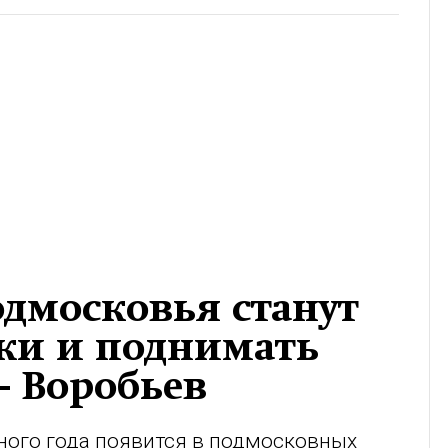
одмосковья станут
ки и поднимать
- Воробьев
бного года появится в подмосковных