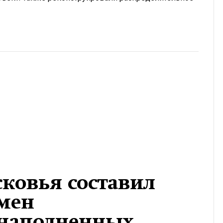
ковья составил
мен
 наполненных