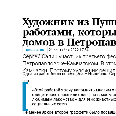
Художник из Пуш
работами, котор
домов в Петропа
21 сентября 2022 17:54
ОБЩЕСТВО
Сергей Салин участник третьего фес
Петропавловске-Камчатском. В этом
Камчатки. Поэтому художник решил
Одна из работ была посвящена – Иван-чаю. Сер
гор.
«Этой работой я хочу напомнить многим 
олицетворяет лося или оленя, но в моем с
любимым лакомством для этих животных»,
социальных сетях.
Не менее яркое второе граффити было посвяще