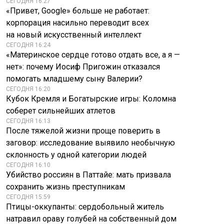
СЕГОДНЯ 16:27
«Привет, Google» больше не работает:
корпорация насильно переводит всех
на новый искусственный интеллект
СЕГОДНЯ 16:24
«Материнское сердце готово отдать все, а я —
нет»: почему Иосиф Пригожин отказался
помогать младшему сыну Валерии?
СЕГОДНЯ 16:20
Кубок Кремля и Богатырские игры: Коломна
соберет сильнейших атлетов
СЕГОДНЯ 16:13
После тяжелой жизни проще поверить в
заговор: исследование выявило необычную
склонность у одной категории людей
СЕГОДНЯ 16:10
Убийство россиян в Паттайе: мать призвала
сохранить жизнь преступникам
СЕГОДНЯ 15:59
Птицы-оккупанты: сердобольный житель
натравил ораву голубей на собственный дом