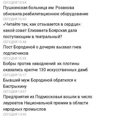
СЕГОДНЯ 15:54
Пушкинская больница им. Розанова
обновила реабилитационное оборудование
СЕГОДНЯ 15:53
«Читайте так, как отзывается в сердце»:
какой совет Елизавета Боярская дала
поступающим в театральный?
СЕГОДНЯ 15:44
Пост Бородиной о дочерях вызвал гнев
подписчиков
СЕГОДНЯ 15:33
Бобры против наводнений: их плотины
оказались крепче 130 искусственных дамб
СЕГОДНЯ 15:17
Бывший муж Бородиной обратился к
Бастрыкину
СЕГОДНЯ 14:57
Предприятия из Подмосковья вошли в число
лауреатов Национальной премии в области
народных промыслов
СЕГОДНЯ 14:43