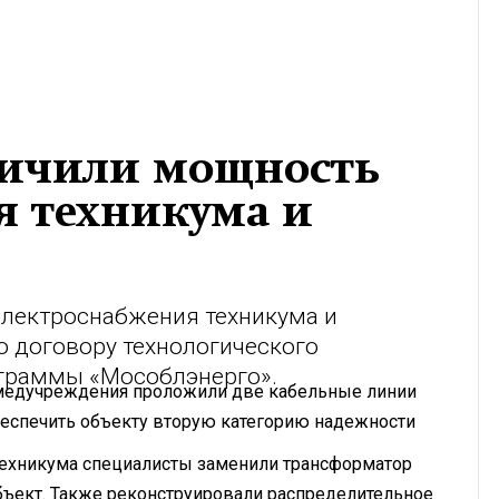
еличили мощность
я техникума и
электроснабжения техникума и
о договору технологического
ограммы «Мособлэнерго».
медучреждения проложили две кабельные линии
беспечить объекту вторую категорию надежности
техникума специалисты заменили трансформатор
объект. Также реконструировали распределительное