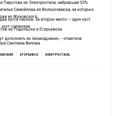
на Пирогова из Электростали, набравшая 55%
Наталья Самойлова из Волоколамска, за которых
лова из Жуковского.
два куста пионов. За второе место – один куст
 куст гортензии.
тов из Подольска и Егорьевска.
т дополнить их палисадники», - отметила
тра Светлана Аипова.
ОВСКИЙ
ЕГОРЬЕВСК
ЭЛЕКТРОСТАЛЬ