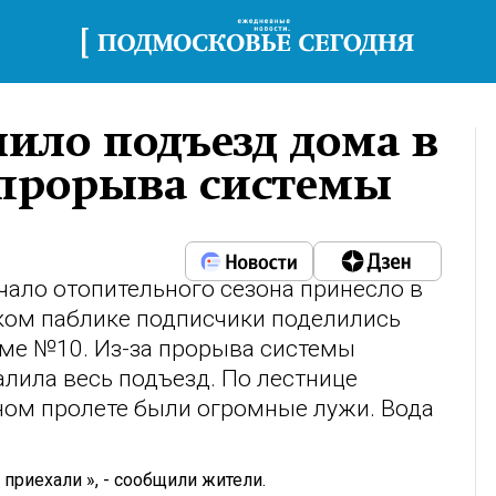
лило подъезд дома в
 прорыва системы
чало отопительного сезона принесло в
ском паблике подписчики поделились
оме №10. Из-за прорыва системы
алила весь подъезд. По лестнице
ном пролете были огромные лужи. Вода
приехали », - сообщили жители.