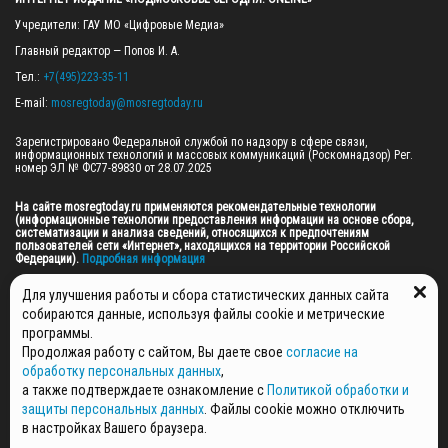
Учредители: ГАУ МО «Цифровые Медиа»

Главный редактор — Попов И. А.

Тел.: 
+7(495)223-35-11
E-mail: 
mosregtoday@mosregtoday.ru
Зарегистрировано Федеральной службой по надзору в сфере связи, 
информационных технологий и массовых коммуникаций (Роскомнадзор) Рег. 
номер ЭЛ № ФС77-89830 от 28.07.2025

На сайте mosregtoday.ru применяются рекомендательные технологии 
(информационные технологии предоставления информации на основе сбора, 
систематизации и анализа сведений, относящихся к предпочтениям 
пользователей сети «Интернет», находящихся на территории Российской 
Федерации).
 Подробная информация
© 2026 ПРАВА НА ВСЕ МАТЕРИАЛЫ САЙТА ПРИНАДЛЕЖАТ ГАУ МО "ЦИФРОВЫЕ 
Для улучшения работы и сбора статистических данных сайта
МЕДИА" (ОГРН: 1255000059467).
собираются данные, используя файлы cookie и метрические
программы.
Продолжая работу с сайтом, Вы даете свое
согласие на
ПОЛИТИКА ОБРАБОТКИ И ЗАЩИТЫ ПЕРСОНАЛЬНЫХ ДАННЫХ
обработку персональных данных
,
НОВОСТИ
а также подтверждаете ознакомление с
Политикой обработки и
ГАЗЕТЫ
защиты персональных данных
. Файлы cookie можно отключить
РЕКЛАМОДАТЕЛЯМ
в настройках Вашего браузера.
КОНТАКТНАЯ ИНФОРМАЦИЯ