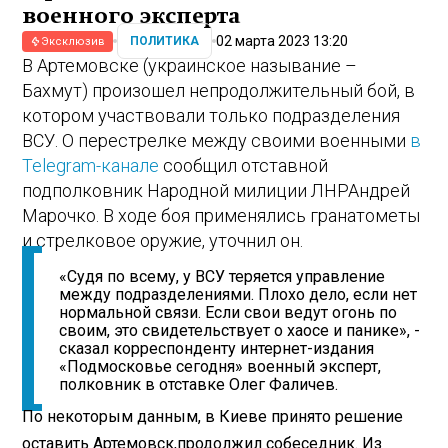
военного эксперта
02 марта 2023 13:20
ПОЛИТИКА
Эксклюзив
В Артемовске (украинское называние –
Бахмут) произошел непродолжительный бой, в
котором участвовали только подразделения
ВСУ. О перестрелке между своими военными
в
Telegram-канале
сообщил отставной
подполковник Народной милиции ЛНР
Андрей
Марочко. В ходе боя применялись гранатометы
и стрелковое оружие, уточнил он.
«Судя по всему, у ВСУ теряется управление
между подразделениями. Плохо дело, если нет
нормальной связи. Если свои ведут огонь по
своим, это свидетельствует о хаосе и панике», -
сказал корреспонденту интернет-издания
«Подмосковье сегодня» военный эксперт,
полковник в отставке Олег Фаличев.
По некоторым данным, в Киеве принято решение
оставить Артемовск,
продолжил собеседник. Из